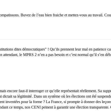
ompatissons. Buvez de l’eau bien fraiche et mettez-vous au travail. Co
titutions dites démocratiques" ! Qu’ils prennent leur mal en patience ca
 En attendant, le MPRS 2 n’en a pas besoin et c’est normal qu’il s’en dé
s encore faut-il interroger ce qu’elle représentait réellement. Sa suppr
qui dictait sa légitimité. Dans un système où les élections ont été suspe
uvent inventées pour la forme ? La France, si prompte à donner des leçon
endant ce temps, nos CENI peinent à garantir une élection transparente. C