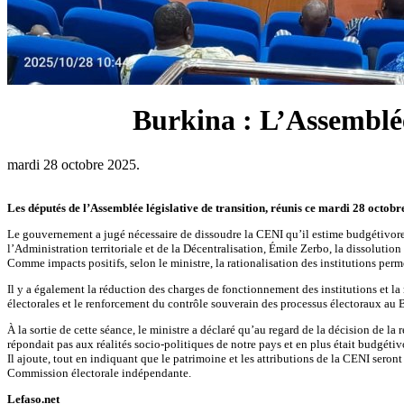
Burkina : L’Assemblée 
mardi 28 octobre 2025.
Les députés de l’Assemblée législative de transition, réunis ce mardi 28 octobr
Le gouvernement a jugé nécessaire de dissoudre la CENI qu’il estime budgétivore 
l’Administration territoriale et de la Décentralisation, Émile Zerbo, la dissolution
Comme impacts positifs, selon le ministre, la rationalisation des institutions perme
Il y a également la réduction des charges de fonctionnement des institutions et la 
électorales et le renforcement du contrôle souverain des processus électoraux au 
À la sortie de cette séance, le ministre a déclaré qu’au regard de la décision de la
répondait pas aux réalités socio-politiques de notre pays et en plus était budgétivo
Il ajoute, tout en indiquant que le patrimoine et les attributions de la CENI seront
Commission électorale indépendante.
Lefaso.net