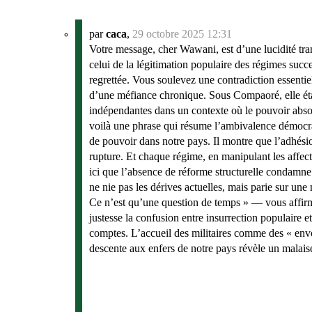
par
caca
,
29 octobre 2025 12:31
Votre message, cher Wawani, est d’une lucidité tra
celui de la légitimation populaire des régimes succes
regrettée. Vous soulevez une contradiction essentiell
d’une méfiance chronique. Sous Compaoré, elle était
indépendantes dans un contexte où le pouvoir abso
voilà une phrase qui résume l’ambivalence démoc
de pouvoir dans notre pays. Il montre que l’adhésio
rupture. Et chaque régime, en manipulant les affec
ici que l’absence de réforme structurelle condamne à
ne nie pas les dérives actuelles, mais parie sur une 
Ce n’est qu’une question de temps » — vous affir
justesse la confusion entre insurrection populaire 
comptes. L’accueil des militaires comme des « envoy
descente aux enfers de notre pays révèle un malaise