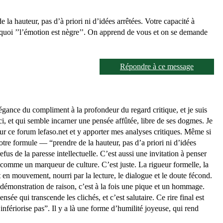
 la hauteur, pas d’à priori ni d’idées arrêtées. Votre capacité à
on quoi ’’l’émotion est nègre’’. On apprend de vous et on se demande
Répondre à ce message
légance du compliment à la profondeur du regard critique, et je suis
i, et qui semble incarner une pensée affûtée, libre de ses dogmes. Je
 sur ce forum lefaso.net et y apporter mes analyses critiques. Même si
Votre formule — “prendre de la hauteur, pas d’a priori ni d’idées
efus de la paresse intellectuelle. C’est aussi une invitation à penser
 comme un marqueur de culture. C’est juste. La rigueur formelle, la
t en mouvement, nourri par la lecture, le dialogue et le doute fécond.
e démonstration de raison, c’est à la fois une pique et un hommage.
ée qui transcende les clichés, et c’est salutaire. Ce rire final est
infériorise pas”. Il y a là une forme d’humilité joyeuse, qui rend