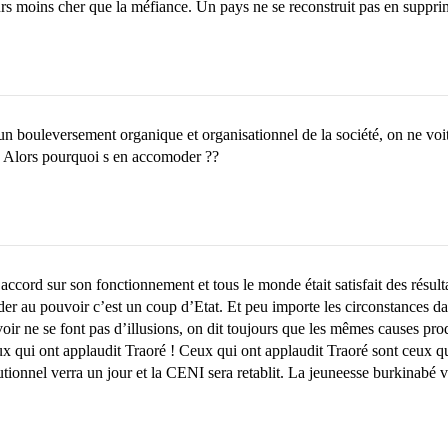
rs moins cher que la méfiance. Un pays ne se reconstruit pas en suppri
n bouleversement organique et organisationnel de la société, on ne voit p
e ! Alors pourquoi s en accomoder ??
’accord sur son fonctionnement et tous le monde était satisfait des résu
er au pouvoir c’est un coup d’Etat. Et peu importe les circonstances dans
ir ne se font pas d’illusions, on dit toujours que les mêmes causes pr
x qui ont applaudit Traoré ! Ceux qui ont applaudit Traoré sont ceux 
tutionnel verra un jour et la CENI sera retablit. La jeuneesse burkinabé