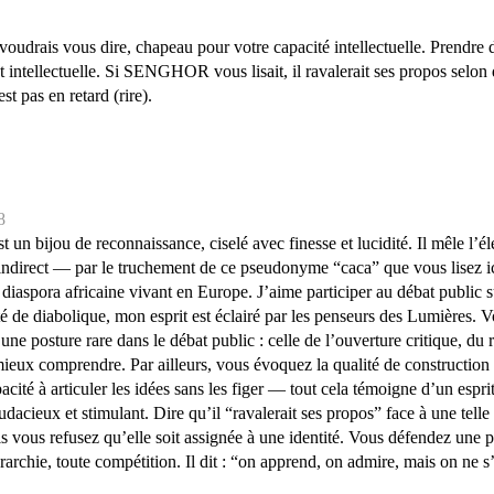
oudrais vous dire, chapeau pour votre capacité intellectuelle. Prendre de
 et intellectuelle. Si SENGHOR vous lisait, il ravalerait ses propos sel
st pas en retard (rire).
8
 un bijou de reconnaissance, ciselé avec finesse et lucidité. Il mêle l’é
 indirect — par le truchement de ce pseudonyme “caca” que vous lisez ic
 la diaspora africaine vivant en Europe. J’aime participer au débat public
ité de diabolique, mon esprit est éclairé par les penseurs des Lumières. 
ne posture rare dans le débat public : celle de l’ouverture critique, du r
 mieux comprendre. Par ailleurs, vous évoquez la qualité de construction
cité à articuler les idées sans les figer — tout cela témoigne d’un espri
udacieux et stimulant. Dire qu’il “ravalerait ses propos” face à une tell
 vous refusez qu’elle soit assignée à une identité. Vous défendez une pens
rarchie, toute compétition. Il dit : “on apprend, on admire, mais on ne s’