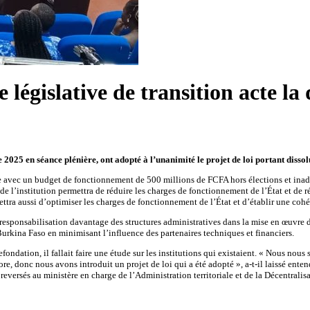
législative de transition acte la
e 2025 en séance plénière, ont adopté à l’unanimité le projet de loi portant dis
avec un budget de fonctionnement de 500 millions de FCFA hors élections et inadéqu
 de l’institution permettra de réduire les charges de fonctionnement de l’État et de 
ttra aussi d’optimiser les charges de fonctionnement de l’État et d’établir une cohér
responsabilisation davantage des structures administratives dans la mise en œuvre de
Burkina Faso en minimisant l’influence des partenaires techniques et financiers.
 refondation, il fallait faire une étude sur les institutions qui existaient. « Nous n
re, donc nous avons introduit un projet de loi qui a été adopté », a-t-il laissé enten
 reversés au ministère en charge de l’Administration territoriale et de la Décentralisa