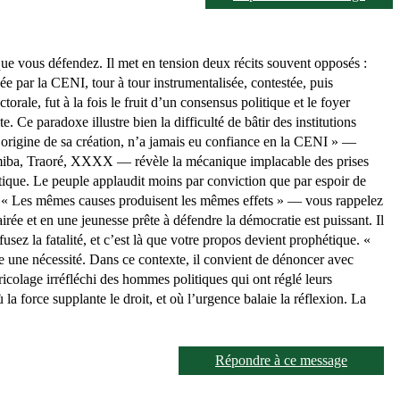
ue vous défendez. Il met en tension deux récits souvent opposés :
rnée par la CENI, tour à tour instrumentalisée, contestée, puis
orale, fut à la fois le fruit d’un consensus politique et le foyer
Ce paradoxe illustre bien la difficulté de bâtir des institutions
’origine de sa création, n’a jamais eu confiance en la CENI » —
miba, Traoré, XXXX — révèle la mécanique implacable des prises
itique. Le peuple applaudit moins par conviction que par espoir de
ion. « Les mêmes causes produisent les mêmes effets » — vous rappelez
irée et en une jeunesse prête à défendre la démocratie est puissant. Il
fusez la fatalité, et c’est là que votre propos devient prophétique. «
une nécessité. Dans ce contexte, il convient de dénoncer avec
icolage irréfléchi des hommes politiques qui ont réglé leurs
 force supplante le droit, et où l’urgence balaie la réflexion. La
Répondre à ce message