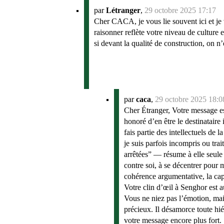
par
Létranger
,
29 octobre 2025 17:17
Cher CACA, je vous lie souvent ici et je v
raisonner reflète votre niveau de culture
si devant la qualité de construction, on n’e
par
caca
,
29 octobre 2025 18:0
Cher Étranger, Votre message est
honoré d’en être le destinataire
fais partie des intellectuels de
je suis parfois incompris ou tra
arrêtées” — résume à elle seule u
contre soi, à se décentrer pour
cohérence argumentative, la capa
Votre clin d’œil à Senghor est a
Vous ne niez pas l’émotion, mais
précieux. Il désamorce toute hié
votre message encore plus fort.