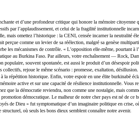
nchante et d’une profondeur critique qui honore la mémoire citoyenne q
sifs par l’applaudissement, et celui de la fragilité institutionnelle inca
e, mais omettez l’historique : la CENI, censée incarner la neutralité élect
 perçue comme un levier de sa réélection, malgré sa genèse multipartite. 
rbe les mécanismes de contrôle. « L’opposition elle-même, pourtant à l
ratique au Burkina Faso. Par ailleurs, votre enchaînement — Rock, Da
n populaire, souvent spontanée, est aussi le produit d’un désespoir pol
ts collectifs, rejoue le même scénario : promesse, exaltation, désillus
 la répétition historique. Enfin, votre espoir en une élite burkinabè écla
mémoire active et sur une capacité de résilience institutionnelle. Vous re
mez que la démocratie reviendra, non comme une nostalgie, mais comme 
et promotion démocratique. Le malheur de notre cher pays est né de ce br
és de Dieu » fut symptomatique d’un imaginaire politique en crise, où la
 structurel, où seuls les bons dieux semblent connaître notre avenir.