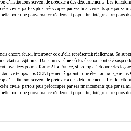
rop d’institutions servent de prétexte à des détournements. Les fonctio
ociété civile, parfois plus préoccupée par ses financements que par sa mi
ionnelle pour une gouvernance réellement populaire, intègre et responsabl
s encore faut-il interroger ce qu’elle représentait réellement. Sa suppr
qui dictait sa légitimité. Dans un système où les élections ont été suspe
uvent inventées pour la forme ? La France, si prompte à donner des leçon
endant ce temps, nos CENI peinent à garantir une élection transparente. C
rop d’institutions servent de prétexte à des détournements. Les fonctio
ociété civile, parfois plus préoccupée par ses financements que par sa mi
ionnelle pour une gouvernance réellement populaire, intègre et responsabl