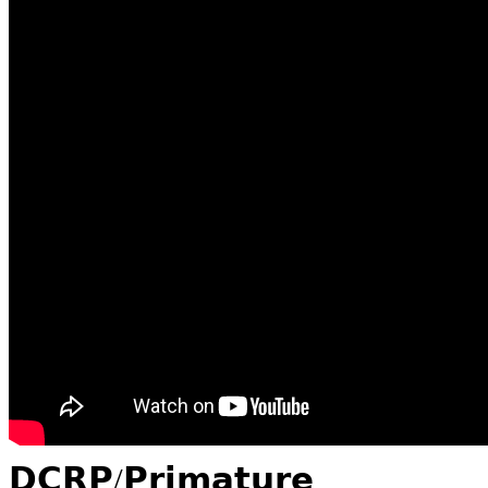
𝗗𝗖𝗥𝗣/𝗣𝗿𝗶𝗺𝗮𝘁𝘂𝗿𝗲