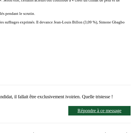
 Selon elle, certains acteurs ont contribué à « créer un climat de peur et de
lés pendant le scrutin.
% des suffrages exprimés. Il devance Jean-Louis Billon (3,09 %), Simone Gbagbo
dat, il fallait être exclusivement ivoirien. Quelle tristesse !
Répondre à ce message