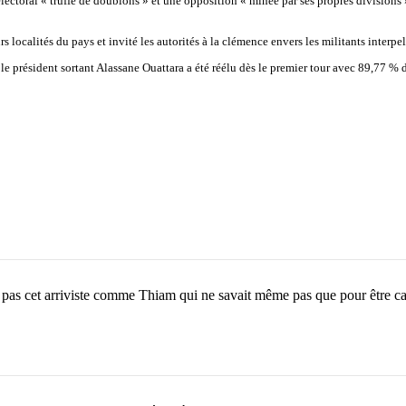
ctoral « truffé de doublons » et une opposition « minée par ses propres divisions ».
ocalités du pays et invité les autorités à la clémence envers les militants interpel
 le président sortant Alassane Ouattara a été réélu dès le premier tour avec 89,77 
 pas cet arriviste comme Thiam qui ne savait même pas que pour être candi