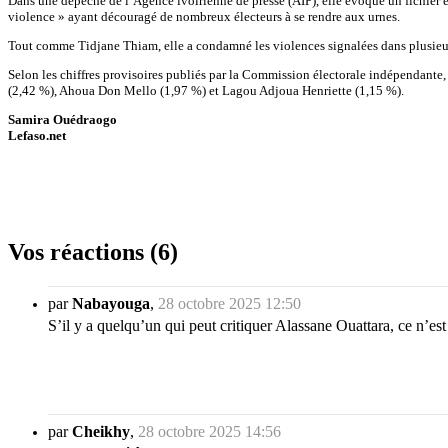
Dans une dépêche de l’Agence ivoirienne de presse (AIP), elle évoque un fichier éle
violence » ayant découragé de nombreux électeurs à se rendre aux urnes.
Tout comme Tidjane Thiam, elle a condamné les violences signalées dans plusieurs l
Selon les chiffres provisoires publiés par la Commission électorale indépendante,
(2,42 %), Ahoua Don Mello (1,97 %) et Lagou Adjoua Henriette (1,15 %).
Samira Ouédraogo
Lefaso.net
Vos réactions (6)
par
Nabayouga
,
28 octobre 2025 12:50
S’il y a quelqu’un qui peut critiquer Alassane Ouattara, ce n’est
par
Cheikhy
,
28 octobre 2025 14:56