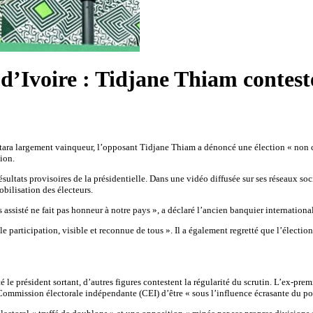
 d’Ivoire : Tidjane Thiam conteste
tara largement vainqueur, l’opposant Tidjane Thiam a dénoncé une élection « non c
tion.
sultats provisoires de la présidentielle. Dans une vidéo diffusée sur ses réseaux s
obilisation des électeurs.
 assisté ne fait pas honneur à notre pays », a déclaré l’ancien banquier international
le participation, visible et reconnue de tous ». Il a également regretté que l’élection
icité le président sortant, d’autres figures contestent la régularité du scrutin. L’
 Commission électorale indépendante (CEI) d’être « sous l’influence écrasante du po