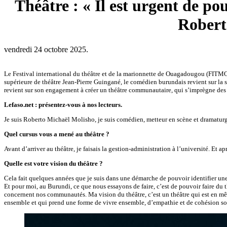
Théâtre : « Il est urgent de pou
Robert
vendredi 24 octobre 2025.
Le Festival international du théâtre et de la marionnette de Ouagadougou (FITMO
supérieure de théâtre Jean-Pierre Guingané, le comédien burundais revient sur la sc
revient sur son engagement à créer un théâtre communautaire, qui s’imprègne des r
Lefaso.net : présentez-vous à nos lecteurs.
Je suis Roberto Michaël Molisho, je suis comédien, metteur en scène et dramaturg
Quel cursus vous a mené au théâtre ?
Avant d’arriver au théâtre, je faisais la gestion-administration à l’université. Et 
Quelle est votre vision du théâtre ?
Cela fait quelques années que je suis dans une démarche de pouvoir identifier une 
Et pour moi, au Burundi, ce que nous essayons de faire, c’est de pouvoir faire du 
concernent nos communautés. Ma vision du théâtre, c’est un théâtre qui est en mêm
ensemble et qui prend une forme de vivre ensemble, d’empathie et de cohésion soc