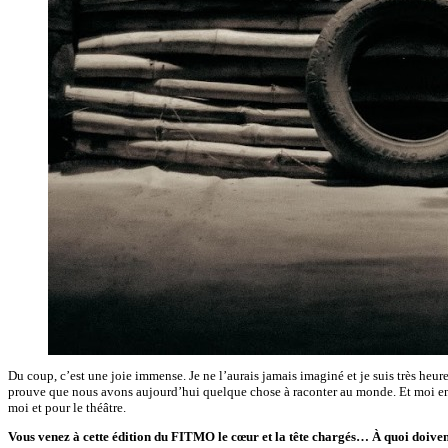
Du coup, c’est une joie immense. Je ne l’aurais jamais imaginé et je suis très heure
prouve que nous avons aujourd’hui quelque chose à raconter au monde. Et moi en ta
moi et pour le théâtre.
Vous venez à cette édition du FITMO le cœur et la tête chargés… À quoi doivent