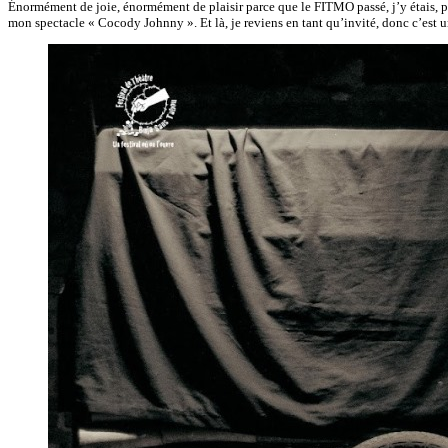
Énormément de joie, énormément de plaisir parce que le FITMO passé, j’y étais, pa
mon spectacle « Cocody Johnny ». Et là, je reviens en tant qu’invité, donc c’est un