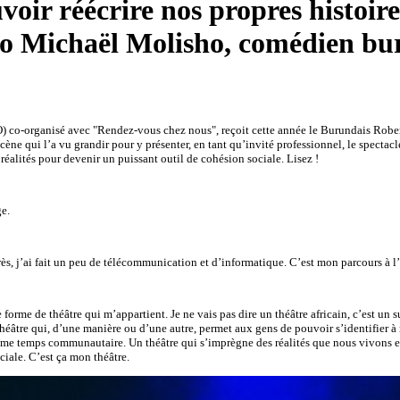
voir réécrire nos propres histoire
o Michaël Molisho, comédien bu
) co-organisé avec "Rendez-vous chez nous", reçoit cette année le Burundais Rober
ène qui l’a vu grandir pour y présenter, en tant qu’invité professionnel, le spectacle
éalités pour devenir un puissant outil de cohésion sociale. Lisez !
e.
après, j’ai fait un peu de télécommunication et d’informatique. C’est mon parcours à l’
forme de théâtre qui m’appartient. Je ne vais pas dire un théâtre africain, c’est un
théâtre qui, d’une manière ou d’une autre, permet aux gens de pouvoir s’identifier à
e temps communautaire. Un théâtre qui s’imprègne des réalités que nous vivons et c
iale. C’est ça mon théâtre.