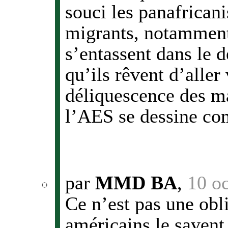
souci les panafricani
migrants, notamment
s’entassent dans le 
qu’ils rêvent d’aller
déliquescence des ma
l’AES se dessine co
par
MMD BA
,
10 o
Ce n’est pas une obl
américains le savent