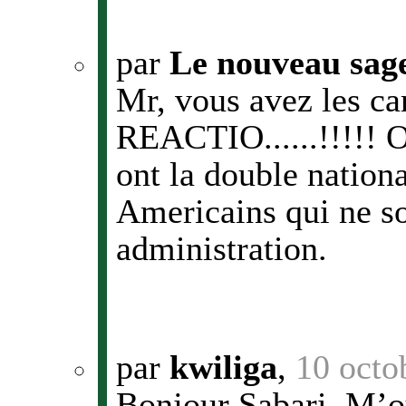
par
Le nouveau sag
Mr, vous avez les ca
REACTIO......!!!!! 
ont la double nationa
Americains qui ne so
administration.
par
kwiliga
,
10 octo
Bonjour Sabari, M’o