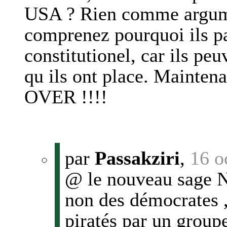
USA ? Rien comme argume
comprenez pourquoi ils par
constitutionel, car ils pe
qu ils ont place. Mainte
OVER !!!!
par
Passakziri
,
16 o
@ le nouveau sage No
non des démocrates 
piratés par un group