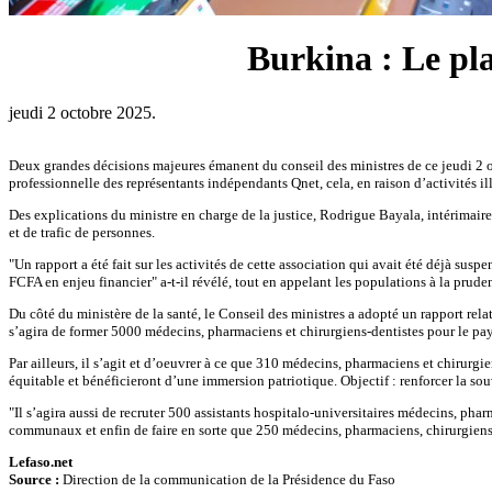
Burkina : Le pla
jeudi 2 octobre 2025.
Deux grandes décisions majeures émanent du conseil des ministres de ce jeudi 2 oct
professionnelle des représentants indépendants Qnet, cela, en raison d’activités illi
Des explications du ministre en charge de la justice, Rodrigue Bayala, intérimaire 
et de trafic de personnes.
"Un rapport a été fait sur les activités de cette association qui avait été déjà s
FCFA en enjeu financier" a-t-il révélé, tout en appelant les populations à la prude
Du côté du ministère de la santé, le Conseil des ministres a adopté un rapport rel
s’agira de former 5000 médecins, pharmaciens et chirurgiens-dentistes pour le pay
Par ailleurs, il s’agit et d’oeuvrer à ce que 310 médecins, pharmaciens et chirurg
équitable et bénéficieront d’une immersion patriotique. Objectif : renforcer la sou
"Il s’agira aussi de recruter 500 assistants hospitalo-universitaires médecins, ph
communaux et enfin de faire en sorte que 250 médecins, pharmaciens, chirurgiens-dent
Lefaso.net
Source :
Direction de la communication de la Présidence du Faso