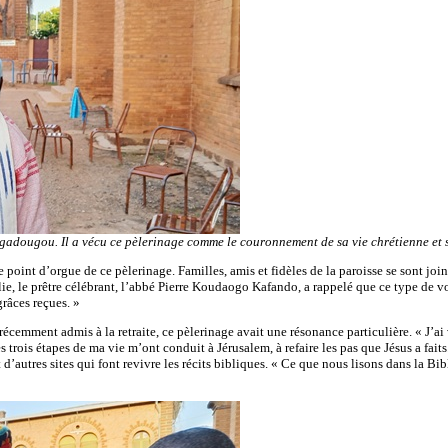
gadougou. Il a vécu ce pèlerinage comme le couronnement de sa vie chrétienne et 
oint d’orgue de ce pèlerinage. Familles, amis et fidèles de la paroisse se sont joi
e, le prêtre célébrant, l’abbé Pierre Koudaogo Kafando, a rappelé que ce type de vo
râces reçues. »
mment admis à la retraite, ce pèlerinage avait une résonance particulière. « J’ai vou
s trois étapes de ma vie m’ont conduit à Jérusalem, à refaire les pas que Jésus a fai
nt d’autres sites qui font revivre les récits bibliques. « Ce que nous lisons dans la 