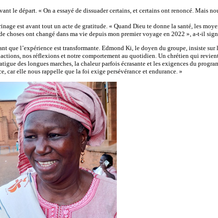
vant le départ. « On a essayé de dissuader certains, et certains ont renoncé. Mais 
age est avant tout un acte de gratitude. « Quand Dieu te donne la santé, les moyens et
de choses ont changé dans ma vie depuis mon premier voyage en 2022 », a-t-il signi
 que l’expérience est transformante. Edmond Ki, le doyen du groupe, insiste sur la 
os actions, nos réflexions et notre comportement au quotidien. Un chrétien qui revien
 fatigue des longues marches, la chaleur parfois écrasante et les exigences du programm
, car elle nous rappelle que la foi exige persévérance et endurance. »