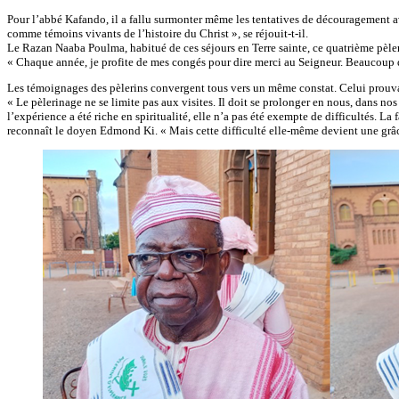
Pour l’abbé Kafando, il a fallu surmonter même les tentatives de découragement a
comme témoins vivants de l’histoire du Christ », se réjouit-t-il.
Le Razan Naaba Poulma, habitué de ces séjours en Terre sainte, ce quatrième pèlerin
« Chaque année, je profite de mes congés pour dire merci au Seigneur. Beaucoup 
Les témoignages des pèlerins convergent tous vers un même constat. Celui prouvant
« Le pèlerinage ne se limite pas aux visites. Il doit se prolonger en nous, dans n
l’expérience a été riche en spiritualité, elle n’a pas été exempte de difficultés. La
reconnaît le doyen Edmond Ki. « Mais cette difficulté elle-même devient une grâce