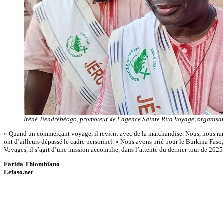
Iréné Tiendrébéogo, promoteur de l’agence Sainte Rita Voyage, organisateu
« Quand un commerçant voyage, il revient avec de la marchandise. Nous, nous ramen
ont d’ailleurs dépassé le cadre personnel. « Nous avons prié pour le Burkina Faso,
Voyages, il s’agit d’une mission accomplie, dans l’attente du dernier tour de 202
Farida Thiombiano
Lefaso.net