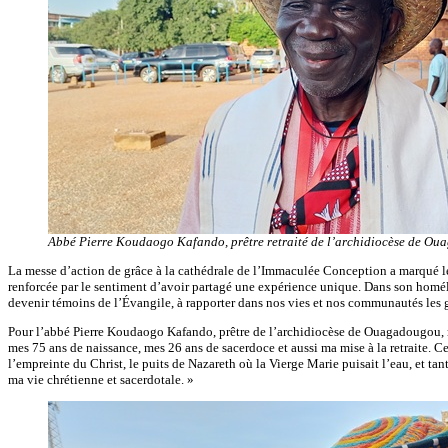
Abbé Pierre Koudaogo Kafando, prêtre retraité de l’archidiocèse de Oua
La messe d’action de grâce à la cathédrale de l’Immaculée Conception a marqué le p
renforcée par le sentiment d’avoir partagé une expérience unique. Dans son homéli
devenir témoins de l’Évangile, à rapporter dans nos vies et nos communautés les g
Pour l’abbé Pierre Koudaogo Kafando, prêtre de l’archidiocèse de Ouagadougou, réce
mes 75 ans de naissance, mes 26 ans de sacerdoce et aussi ma mise à la retraite. Ce
l’empreinte du Christ, le puits de Nazareth où la Vierge Marie puisait l’eau, et ta
ma vie chrétienne et sacerdotale. »