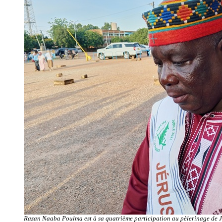
Razan Naaba Poulma est à sa quatrième participation au pèlerinage de 