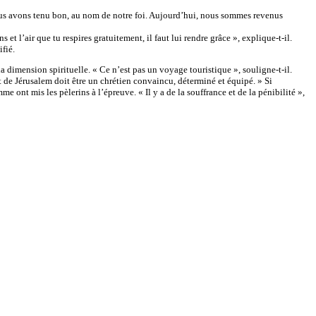
nous avons tenu bon, au nom de notre foi. Aujourd’hui, nous sommes revenus
 l’air que tu respires gratuitement, il faut lui rendre grâce », explique-t-il.
fié.
dimension spirituelle. « Ce n’est pas un voyage touristique », souligne-t-il.
t de Jérusalem doit être un chrétien convaincu, déterminé et équipé. » Si
e ont mis les pèlerins à l’épreuve. « Il y a de la souffrance et de la pénibilité »,