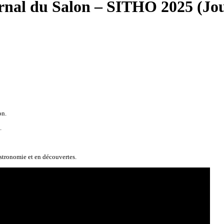
rnal du Salon – SITHO 2025 (Jou
on.
.
astronomie et en découvertes.