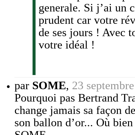
generale. Si j’ai un 
prudent car votre ré
de ses jours ! Avec t
votre idéal !
par
SOME
,
23 septembre
Pourquoi pas Bertrand Tra
change jamais sa façon de 
son ballon d’or... Où bie
SOME