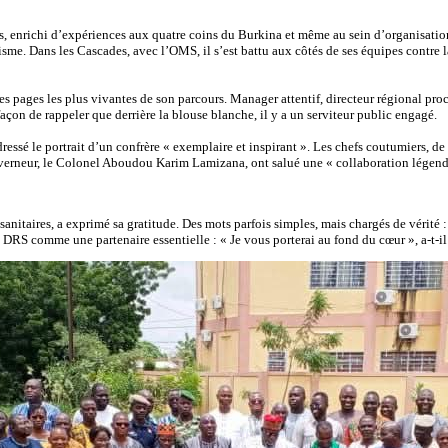
 enrichi d’expériences aux quatre coins du Burkina et même au sein d’organisations 
me. Dans les Cascades, avec l’OMS, il s’est battu aux côtés de ses équipes contre
 pages les plus vivantes de son parcours. Manager attentif, directeur régional proche 
çon de rappeler que derrière la blouse blanche, il y a un serviteur public engagé.
dressé le portrait d’un confrère « exemplaire et inspirant ». Les chefs coutumiers
uverneur, le Colonel Aboudou Karim Lamizana, ont salué une « collaboration légend
 sanitaires, a exprimé sa gratitude. Des mots parfois simples, mais chargés de vérité
n DRS comme une partenaire essentielle : « Je vous porterai au fond du cœur », a-t-i