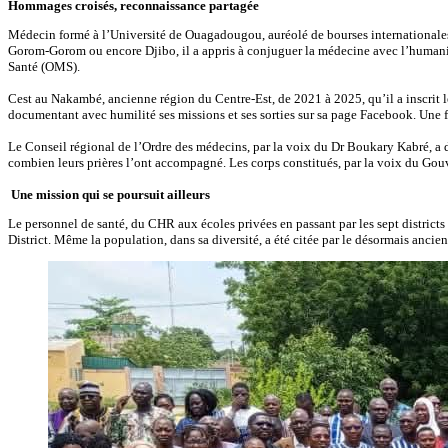
Hommages croisés, reconnaissance partagée
‎Médecin formé à l’Université de Ouagadougou, auréolé de bourses internationales,
Gorom-Gorom ou encore Djibo, il a appris à conjuguer la médecine avec l’humanis
Santé (OMS).
‎Cest au Nakambé, ancienne région du Centre-Est, de 2021 à 2025, qu’il a inscrit les
documentant avec humilité ses missions et ses sorties sur sa page Facebook. Une fa
‎Le Conseil régional de l’Ordre des médecins, par la voix du Dr Boukary Kabré, a 
combien leurs prières l’ont accompagné. Les corps constitués, par la voix du Go
‎
Une mission qui se poursuit ailleurs
‎Le personnel de santé, du CHR aux écoles privées en passant par les sept districts
District. Même la population, dans sa diversité, a été citée par le désormais ancie