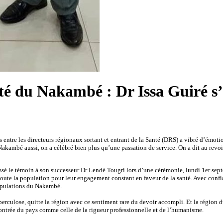
nté du Nakambé : Dr Issa Guiré s’
entre les directeurs régionaux sortant et entrant de la Santé (DRS) a vibré d’émoti
u Nakambé aussi, on a célébré bien plus qu’une passation de service. On a dit au rev
assé le témoin à son successeur Dr Lendé Tougri lors d’une cérémonie, lundi 1er se
 toute la population pour leur engagement constant en faveur de la santé. Avec conf
 populations du Nakambé.
rculose, quitte la région avec ce sentiment rare du devoir accompli. Et la région d
ontrée du pays comme celle de la rigueur professionnelle et de l’humanisme.