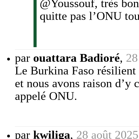
@Youssouf, très bon
quitte pas l’ONU to
par
ouattara Badioré
,
28
Le Burkina Faso résilient 
et nous avons raison d’y cr
appelé ONU.
par
kwiliga
,
28 août 2025