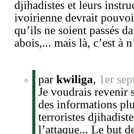
djihadistes et leurs instr
ivoirienne devrait pouvoi
qu’ils ne soient passés d
abois,... mais là, c’est à 
par
kwiliga
,
1er se
Je voudrais revenir 
des informations plus
terroristes djihadist
l’attaque... Le but d