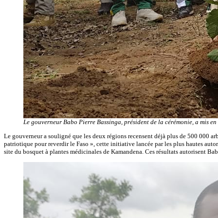
Le gouverneur Babo Pierre Bassinga, président de la cérémonie, a mis en 
Le gouverneur a souligné que les deux régions recensent déjà plus de 500 000 arbre
patriotique pour reverdir le Faso », cette initiative lancée par les plus hautes au
site du bosquet à plantes médicinales de Kamandena. Ces résultats autorisent Bab