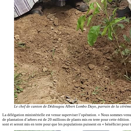
Le chef de canton de Dédougou Albert Lombo Dayo, parrain de la cérémo
La délégation ministérielle est venue superviser l’opération. « Nous sommes venus
de plantation d’arbres est de 20 millions de plants mis en terre pour cette édition.
sont et seront mis en terre pour que les populations puissent en « bénéficier pour t