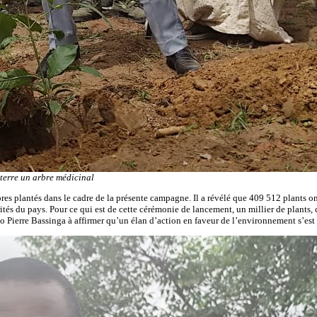
terre un arbre médicinal
s plantés dans le cadre de la présente campagne. Il a révélé que 409 512 plants ont é
torités du pays. Pour ce qui est de cette cérémonie de lancement, un millier de plants
o Pierre Bassinga à affirmer qu’un élan d’action en faveur de l’environnement s’est