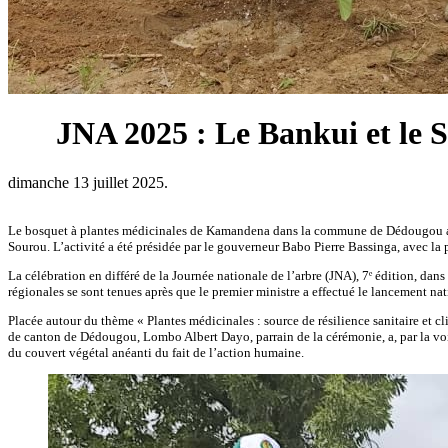
JNA 2025 : Le Bankui et le S
dimanche 13 juillet 2025.
Le bosquet à plantes médicinales de Kamandena dans la commune de Dédougou a abri
Sourou. L’activité a été présidée par le gouverneur Babo Pierre Bassinga, avec la
La célébration en différé de la Journée nationale de l’arbre (JNA), 7ᵉ édition, da
régionales se sont tenues après que le premier ministre a effectué le lancement na
Placée autour du thème « Plantes médicinales : source de résilience sanitaire et c
de canton de Dédougou, Lombo Albert Dayo, parrain de la cérémonie, a, par la voix 
du couvert végétal anéanti du fait de l’action humaine.