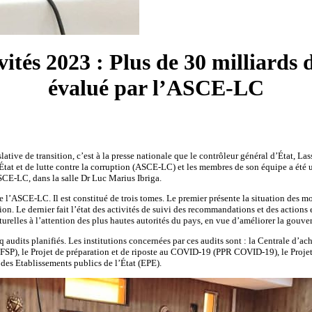
ités 2023 : Plus de 30 milliards
évalué par l’ASCE-LC
islative de transition, c’est à la presse nationale que le contrôleur général d’État,
État et de lutte contre la corruption (ASCE-LC) et les membres de son équipe a été u
SCE-LC, dans la salle Dr Luc Marius Ibriga.
’ASCE-LC. Il est constitué de trois tomes. Le premier présente la situation des mo
n. Le dernier fait l’état des activités de suivi des recommandations et des actions en
cturelles à l’attention des plus hautes autorités du pays, en vue d’améliorer la gouve
nq audits planifiés. Les institutions concernées par ces audits sont : la Centrale 
(FSP), le Projet de préparation et de riposte au COVID-19 (PPR COVID-19), le Projet
des Etablissements publics de l’État (EPE).