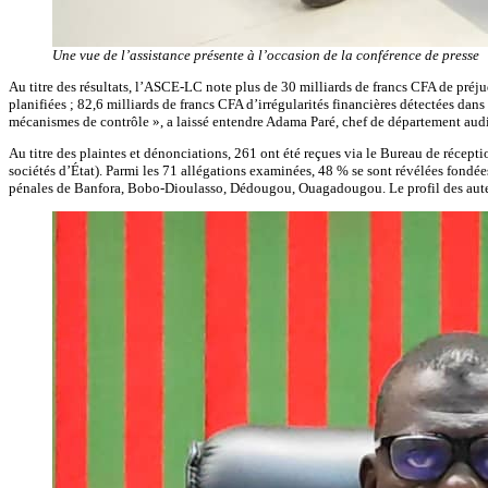
Une vue de l’assistance présente à l’occasion de la conférence de presse
Au titre des résultats, l’ASCE-LC note plus de 30 milliards de francs CFA de préju
planifiées ; 82,6 milliards de francs CFA d’irrégularités financières détectées dans
mécanismes de contrôle », a laissé entendre Adama Paré, chef de département audit 
Au titre des plaintes et dénonciations, 261 ont été reçues via le Bureau de récept
sociétés d’État). Parmi les 71 allégations examinées, 48 % se sont révélées fondée
pénales de Banfora, Bobo-Dioulasso, Dédougou, Ouagadougou. Le profil des auteur