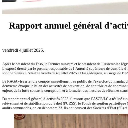
Rapport annuel général d’activ
vendredi 4 juillet 2025.
Après le président du Faso, le Premier ministre et le président de l’Assemblée lég
L’exposé dressé par le premier responsable de l’Autorité supérieure de contrôle d’
sont parvenus. C’était ce vendredi 4 juillet 2025 à Ouagadougou, au siège de l’A
Le RAGA vise à rendre compte annuellement au public de l’exercice du mandat de l
deuxième évoque le bilan des activités de prévention, de contrôle et de coordinatio
enjeux de la lutte contre la corruption, et à formuler des mesures de réformes stru
Du rapport annuel général d’activités 2023, il ressort que l’ASCE/LC a réalisé ci
relèvement et de stabilisation du Sahel (PCRSS), le Fonds de soutien patriotique 
audits commandés, on en dénombre 23. Ils ont couvert des Sociétés d’État (SE) et 