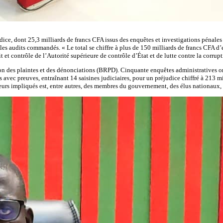
dice, dont 25,3 milliards de francs CFA issus des enquêtes et investigations pénales 
 les audits commandés. « Le total se chiffre à plus de 150 milliards de francs CFA d’e
et contrôle de l’Autorité supérieure de contrôle d’État et de lutte contre la corrupt
ion des plaintes et des dénonciations (BRPD). Cinquante enquêtes administratives on
s avec preuves, entraînant 14 saisines judiciaires, pour un préjudice chiffré à 213 
s impliqués est, entre autres, des membres du gouvernement, des élus nationaux, d