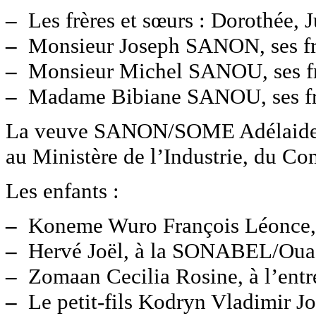
–
Les frères et sœurs : Dorothée, Ju
–
Monsieur Joseph SANON, ses frè
–
Monsieur Michel SANOU, ses frè
–
Madame Bibiane SANOU, ses frèr
La veuve SANON/SOME Adélaide, 
au Ministère de l’Industrie, du Com
Les enfants :
–
Koneme Wuro François Léonce, 
–
Hervé Joël, à la SONABEL/Oua
–
Zomaan Cecilia Rosine, à l’ent
–
Le petit-fils Kodryn Vladimir Jo