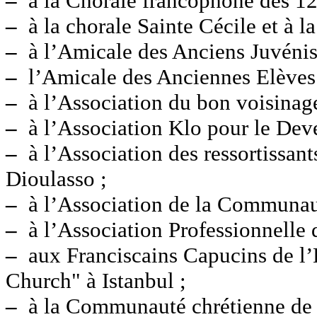
–
à la Chorale francophone des 12
–
à la chorale Sainte Cécile et à 
–
à l’Amicale des Anciens Juvéniste
–
l’Amicale des Anciennes Elèves 
–
à l’Association du bon voisinage
–
à l’Association Klo pour le Deve
–
à l’Association des ressortissa
Dioulasso ;
–
à l’Association de la Communaut
–
à l’Association Professionnelle 
–
aux Franciscains Capucins de l’E
Church" à Istanbul ;
–
à la Communauté chrétienne de l