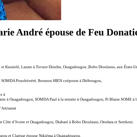
rie André épouse de Feu Donati
Kussielé, Lazare à Tovuor Dissihn, Ouagadougou ,Bobo Dioulasso, aux États-Uni
iryl, SOMDA Pouobèwèrè, Ibounou HIEN coépouse à Diébougou,
te à
raite à Ouagadougou, SOMDA Paul à la retraite à Ouagadougou, Pr Blaise SOME à
Artisanat
 Côte d’Ivoire et Ouagadougou, Diabaté à Bobo Dioulasso, Orodara et Serekeni.
ougou et Clarisse épouse Nikiéma à Ouagadougou.