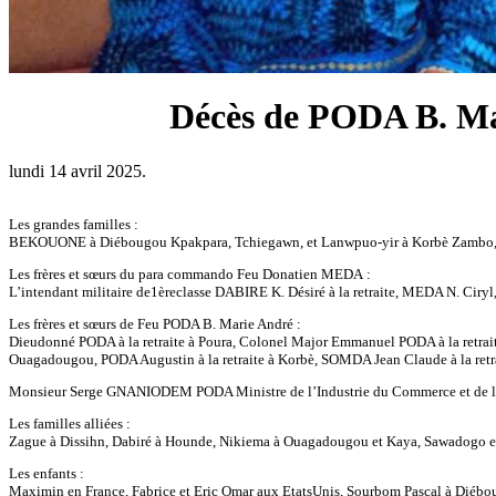
Décès de PODA B. Ma
lundi 14 avril 2025.
Les grandes familles :
BEKOUONE à Diébougou Kpakpara, Tchiegawn, et Lanwpuo-yir à Korbè Zambo, et 
Les frères et sœurs du para commando Feu Donatien MEDA :
L’intendant militaire de1èreclasse DABIRE K. Désiré à la retraite, MEDA N. C
Les frères et sœurs de Feu PODA B. Marie André :
Dieudonné PODA à la retraite à Poura, Colonel Major Emmanuel PODA à la retrai
Ouagadougou, PODA Augustin à la retraite à Korbè, SOMDA Jean Claude à la ret
Monsieur Serge GNANIODEM PODA Ministre de l’Industrie du Commerce et de l’
Les familles alliées :
Zague à Dissihn, Dabiré à Hounde, Nikiema à Ouagadougou et Kaya, Sawadogo en
Les enfants :
Maximin en France, Fabrice et Eric Omar aux EtatsUnis, Sourbom Pascal à Diéb