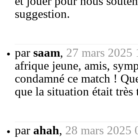
et jouer pour nous souten
suggestion.
par
saam
,
27 mars 2025 
afrique jeune, amis, symp
condamné ce match ! Que t
que la situation était trè
par
ahah
,
28 mars 2025 