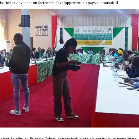
alisation et devenant un facteur de développement du pays », poursuit-il.
ntant de celui-ci, Evariste Dabiré, ce portefeuille-projets constitue un tremplin pou