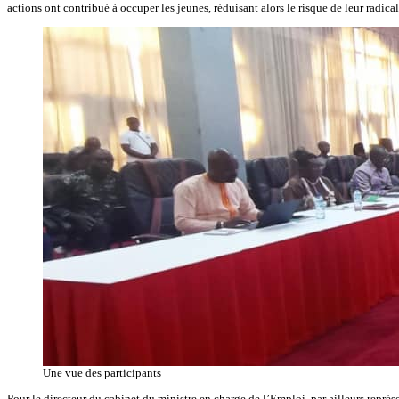
actions ont contribué à occuper les jeunes, réduisant alors le risque de leur radic
Une vue des participants
Pour le directeur du cabinet du ministre en charge de l’Emploi, par ailleurs représe