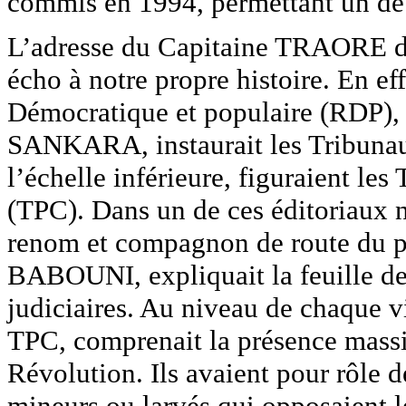
commis en 1994, permettant un déb
L’adresse du Capitaine TRAORE dan
écho à notre propre histoire. En e
Démocratique et populaire (RDP), 
SANKARA, instaurait les Tribunau
l’échelle inférieure, figuraient le
(TPC). Dans un de ces éditoriaux 
renom et compagnon de route du pè
BABOUNI, expliquait la feuille de 
judiciaires. Au niveau de chaque vi
TPC, comprenait la présence massiv
Révolution. Ils avaient pour rôle de 
mineurs ou larvés qui opposaient l