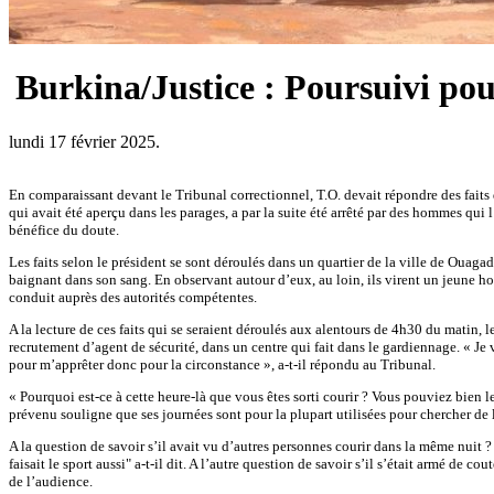
Burkina/Justice : Poursuivi pour
lundi 17 février 2025.
En comparaissant devant le Tribunal correctionnel, T.O. devait répondre des faits 
qui avait été aperçu dans les parages, a par la suite été arrêté par des hommes qui l
bénéfice du doute.
Les faits selon le président se sont déroulés dans un quartier de la ville de Ou
baignant dans son sang. En observant autour d’eux, au loin, ils virent un jeune homme
conduit auprès des autorités compétentes.
A la lecture de ces faits qui se seraient déroulés aux alentours de 4h30 du matin, le
recrutement d’agent de sécurité, dans un centre qui fait dans le gardiennage. « Je vo
pour m’apprêter donc pour la circonstance », a-t-il répondu au Tribunal.
« Pourquoi est-ce à cette heure-là que vous êtes sorti courir ? Vous pouviez bien l
prévenu souligne que ses journées sont pour la plupart utilisées pour chercher de l’
A la question de savoir s’il avait vu d’autres personnes courir dans la même nuit 
faisait le sport aussi" a-t-il dit. A l’autre question de savoir s’il s’était armé de
de l’audience.