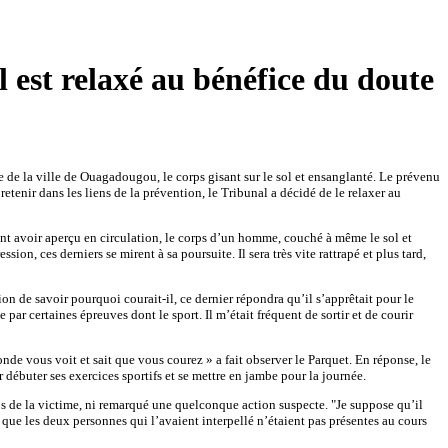
l est relaxé au bénéfice du doute
e de la ville de Ouagadougou, le corps gisant sur le sol et ensanglanté. Le prévenu
 retenir dans les liens de la prévention, le Tribunal a décidé de le relaxer au
nt avoir aperçu en circulation, le corps d’un homme, couché à même le sol et
on, ces derniers se mirent à sa poursuite. Il sera très vite rattrapé et plus tard,
tion de savoir pourquoi courait-il, ce dernier répondra qu’il s’apprêtait pour le
par certaines épreuves dont le sport. Il m’était fréquent de sortir et de courir
onde vous voit et sait que vous courez » a fait observer le Parquet. En réponse, le
r débuter ses exercices sportifs et se mettre en jambe pour la journée.
rps de la victime, ni remarqué une quelconque action suspecte. "Je suppose qu’il
nsi que les deux personnes qui l’avaient interpellé n’étaient pas présentes au cours