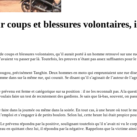
 coups et blessures volontaires, i
de coups et blessures volontaires, qu’il aurait porté à un homme retrouvé sur une ru
’avaient vu passer par là. Toutefois, les preuves n’étant pas assez suffisantes pour le
agadougou, précisément Tanghin. Deux hommes en moto qui empruntaient une rue dise
 dans sur la même rue, qui courait. Se disant qu’il s’agissait de l’auteur de l’agressi
 prévenu est ferme et catégorique sur sa position : il ne les reconnaît pas. A la ques
ulais faire un test de recrutement des gardiens. Je sais que là-bas, souvent, on passe 
e faire dans la journée ou même dans la soirée. En tout cas, à une heure où tout le m
emploi et s’engager à de petits boulots. Selon lui, cette heure lui était propice pou
? Le prévenu répondra par la positive, soulignant toutefois qu’il n’avait ni vu le co
 couteau en quittant chez lui, il répondra par la négative. Rappelons que la victime ai