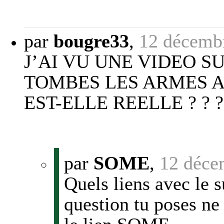
par
bougre33
,
12 décemb
J’AI VU UNE VIDEO S
TOMBES LES ARMES A
EST-ELLE REELLE ? ? ?
par
SOME
,
12 déce
Quels liens avec le s
question tu poses ne 