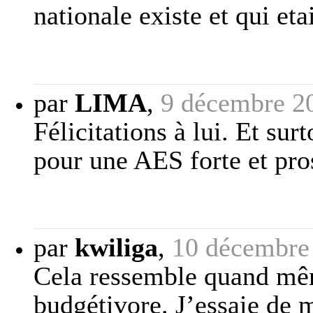
nationale existe et qui eta
par
LIMA
,
9 décembre 2
Félicitations à lui. Et sur
pour une AES forte et pro
par
kwiliga
,
10 décembre
Cela ressemble quand même
budgétivore. J’essaie de 