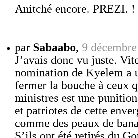
Anitché encore. PREZI. !
par
Sabaabo
,
9 décembre
J’avais donc vu juste. Vit
nomination de Kyelem a u
fermer la bouche à ceux qu
ministres est une punitio
et patriotes de cette enve
comme des peaux de banan
S’ils ont été retirés du G