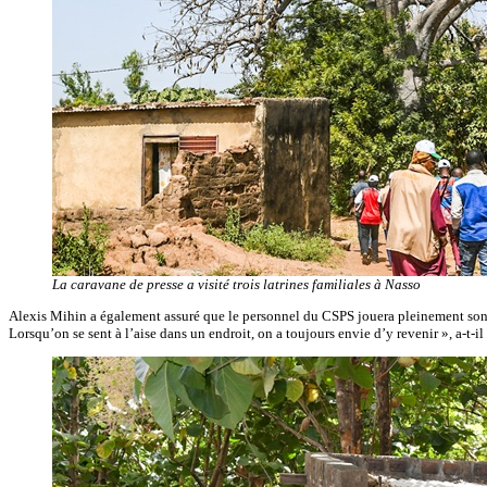
La caravane de presse a visité trois latrines familiales à Nasso
Alexis Mihin a également assuré que le personnel du CSPS jouera pleinement son rôle
Lorsqu’on se sent à l’aise dans un endroit, on a toujours envie d’y revenir », a-t-il