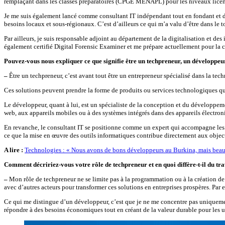
remplaçant dans les classes préparatoires (CPGE MENAPL) pour les niveaux licenc
Je me suis également lancé comme consultant IT indépendant tout en fondant et di
besoins locaux et sous-régionaux. C’est d’ailleurs ce qui m’a valu d’être dans le 
Par ailleurs, je suis responsable adjoint au département de la digitalisation et d
également certifié Digital Forensic Examiner et me prépare actuellement pour la c
Pouvez-vous nous expliquer ce que signifie être un techpreneur, un développeur
–
Être un techpreneur, c’est avant tout être un entrepreneur spécialisé dans la tec
Ces solutions peuvent prendre la forme de produits ou services technologiques qu
Le développeur, quant à lui, est un spécialiste de la conception et du développem
web, aux appareils mobiles ou à des systèmes intégrés dans des appareils électroniq
En revanche, le consultant IT se positionne comme un expert qui accompagne les en
ce que la mise en œuvre des outils informatiques contribue directement aux objecti
A lire :
Technologies : « Nous avons de bons développeurs au Burkina, mais beauco
Comment décririez-vous votre rôle de techpreneur et en quoi diffère-t-il du tr
–
Mon rôle de techpreneur ne se limite pas à la programmation ou à la création de 
avec d’autres acteurs pour transformer ces solutions en entreprises prospères. Pa
Ce qui me distingue d’un développeur, c’est que je ne me concentre pas uniquemen
répondre à des besoins économiques tout en créant de la valeur durable pour les uti