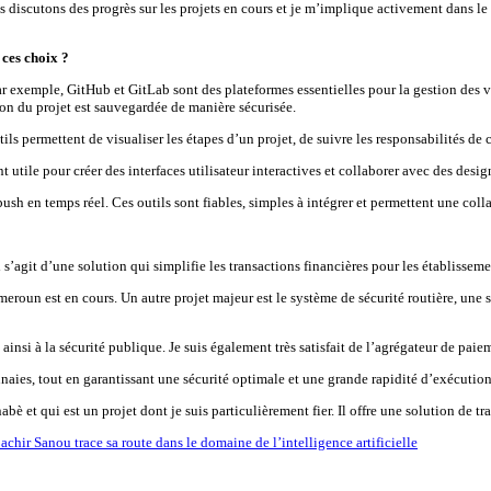
s discutons des progrès sur les projets en cours et je m’implique activement dans le
 ces choix ?
l. Par exemple, GitHub et GitLab sont des plateformes essentielles pour la gestion des
ion du projet est sauvegardée de manière sécurisée.
outils permettent de visualiser les étapes d’un projet, de suivre les responsabilités de
nt utile pour créer des interfaces utilisateur interactives et collaborer avec des desi
ush en temps réel. Ces outils sont fiables, simples à intégrer et permettent une colla
s’agit d’une solution qui simplifie les transactions financières pour les établissemen
un est en cours. Un autre projet majeur est le système de sécurité routière, une so
ainsi à la sécurité publique. Je suis également très satisfait de l’agrégateur de pai
aies, tout en garantissant une sécurité optimale et une grande rapidité d’exécution,
 et qui est un projet dont je suis particulièrement fier. Il offre une solution de tra
ir Sanou trace sa route dans le domaine de l’intelligence artificielle