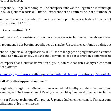
e 1 et licence 2.
rigeant Kuilinga Technologies, une entreprise innovante d’ingénierie informatique
top 50 des jeunes leaders du Prix de l’excellence et de l’entrepreneuriat burkinabè 2
es innovations numériques de l’Alliance des jeunes pour la paix et le développement 
ertification ISO 27001.
 et un consultant IT ?
hnologie. Ce rôle consiste à utiliser des compétences techniques et une vision strat
i répondent à des besoins spécifiques du marché. Un techpreneur fonde ou dirige so
ent de logiciels ou d’applications. Il utilise des langages de programmation comme 
ues. Son travail est souvent axé sur l’écriture de code et la création d’interfaces ut
treprises dans leur transformation digitale. Son rôle consiste à analyser les besoin
fs d’affaires.
up négligent l’aspect esthétique et la fluidité de leurs applications », Abdoul D
avail d’un développeur classique
?
logiciels. Il s’agit d’un rôle multidimensionnel qui implique d’identifier des oppor
r exemple, je m’intéresse autant à l’analyse de marché qu’au développement technol
t sur l’aspect technique d’un projet. Je prends également en compte l’impact commer
lisateurs et les investisseurs.