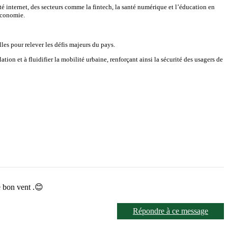
é internet, des secteurs comme la fintech, la santé numérique et l’éducation en
’économie.
es pour relever les défis majeurs du pays.
ation et à fluidifier la mobilité urbaine, renforçant ainsi la sécurité des usagers de
te bon vent .😊
Répondre à ce message