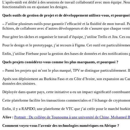
L’après-midi est dédié à des sessions de travail collaboratif avec mon équipe. Nou
fonctionnalités ou en ajustant les designs.
Quels outils de gestion de projet et de développement utilisez-vous, et pourquoi
–
J’utilise plusieurs outils pour garantir l’efficacité et la fluidité de mon travai
fichiers, de collaborer avec d’autres développeurs et de s’assurer que chaque vers
Pour gérer les tâches et organiser le travail d’équipe, j’utilise Trello et Jira. Ces 
Pour le design et le prototypage, j’ai recours à Figma. Cet outil est particulièreme
Enfin, j’utilise Firebase pour la gestion des bases de données et des notifications p
Quels projets considérez-vous comme les plus marquants, et pourquoi ?
–
Parmi les projets qui m’ont le plus marqué, TPV se distingue particulièrement. Il 
Après son déploiement au Burkina Faso et en Côte d’Ivoire, son expansion au Camero
données des sinistres.
Déployée dans quatre pays, cette initiative a eu un impact significatif contribuant 
Cette plateforme facilite les transactions commerciales et l’échange de cryptomonn
Enfin, il y a RAPIDO, une plateforme de VTC que j’ai créée pour le marché burkinabè
A lire :
Portrait : Du collège de Tounouma à une université de Chine, Mohamed Bach
Comment voyez-vous l’avenir des technologies numériques en Afrique ?