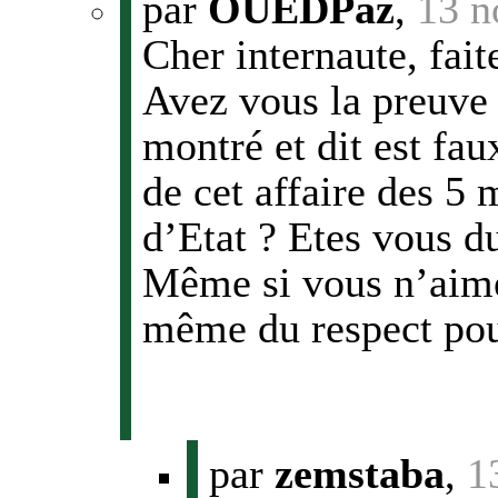
par
OUEDPaz
,
13 n
Cher internaute, fait
Avez vous la preuve 
montré et dit est fa
de cet affaire des 5 
d’Etat ? Etes vous 
Même si vous n’aime
même du respect pou
par
zemstaba
,
1