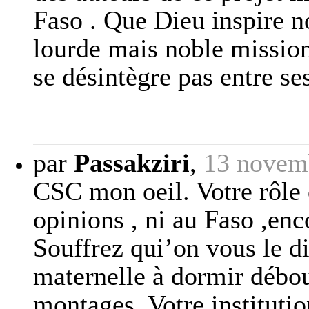
Faso . Que Dieu inspire n
lourde mais noble missi
se désintègre pas entre se
par
Passakziri
,
13 novem
CSC mon oeil. Votre rôle 
opinions , ni au Faso ,en
Souffrez qui’on vous le d
maternelle à dormir débout
montages. Votre instituti