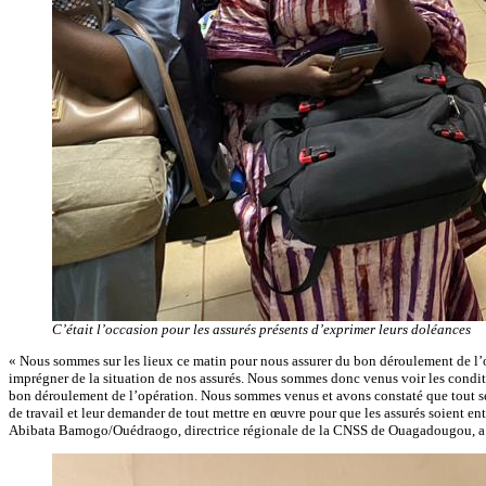
C’était l’occasion pour les assurés présents d’exprimer leurs doléances
« Nous sommes sur les lieux ce matin pour nous assurer du bon déroulement de l’o
imprégner de la situation de nos assurés. Nous sommes donc venus voir les conditio
bon déroulement de l’opération. Nous sommes venus et avons constaté que tout se
de travail et leur demander de tout mettre en œuvre pour que les assurés soient e
Abibata Bamogo/Ouédraogo, directrice régionale de la CNSS de Ouagadougou, a ac