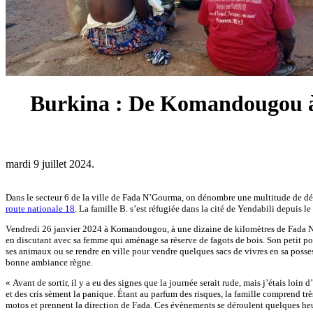
Burkina : De Komandougou à 
mardi 9 juillet 2024.
Dans le secteur 6 de la ville de Fada N’Gourma, on dénombre une multitude de dép
route nationale 18
. La famille B. s’est réfugiée dans la cité de Yendabili depuis l
Vendredi 26 janvier 2024 à Komandougou, à une dizaine de kilomètres de Fada N’Gou
en discutant avec sa femme qui aménage sa réserve de fagots de bois. Son petit pos
ses animaux ou se rendre en ville pour vendre quelques sacs de vivres en sa possess
bonne ambiance règne.
« Avant de sortir, il y a eu des signes que la journée serait rude, mais j’étais loi
et des cris sèment la panique. Étant au parfum des risques, la famille comprend très 
motos et prennent la direction de Fada. Ces évènements se déroulent quelques heure