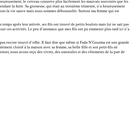
alheureusement, le cerveau conserve plus facilement les mauvais souvenirs que les
ndant la fuite. Sa grossesse, qui était au troisième trimestre, n’a heureusement
 avons la vie sauve mais nous sommes déboussolés. Surtout ma femme qui est
temps après leur arrivée, ses fils ont trouvé de petits boulots mais lui ne sait pas
pour ces activités. Le peu d’animaux que mes fils ont pu emmener plus tard ici n’a
pas encore trouvé d’offre. Il faut dire que même si Fada N’Gourma est une grande
ement cloitré à la maison avec sa femme, sa belle fille et son petit-fils né
ier, nous avons reçu des vivres, des ustensiles et des vêtements de la part de