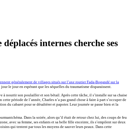
éplacés internes cherche ses
iennent généralement de villages situés sur l’axe routier Fada-Bogandé sur la
u jour le jour en espérant que les séquelles du traumatisme disparaissent.
urrir son poulailler et son bétail. Après cette tâche, il s’installe sur sa chaise
 cette période de l’année, Charles n’a pas grand chose à faire à part s’occuper de
ion du cabaret pour se désaltérer et papoter. Leur journée se passe bien et la
ourmantchéma. Dans la soirée, alors qu’il était de retour chez lui, des coups de feu
 zone, avec sa femme, ses enfants et sa belle fille enceinte, ils s’empilent sur deux
oisins qui tentent par tous les moyens de sauver leurs peaux. Dans cette