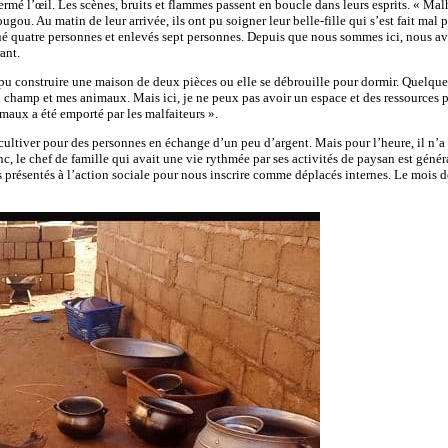
ermé l’œil. Les scènes, bruits et flammes passent en boucle dans leurs esprits. « M
. Au matin de leur arrivée, ils ont pu soigner leur belle-fille qui s’est fait mal pe
 tué quatre personnes et enlevés sept personnes. Depuis que nous sommes ici, nous
ant.
 pu construire une maison de deux pièces ou elle se débrouille pour dormir. Quelques 
n champ et mes animaux. Mais ici, je ne peux pas avoir un espace et des ressources 
imaux a été emporté par les malfaiteurs ».
ultiver pour des personnes en échange d’un peu d’argent. Mais pour l’heure, il n’a 
, le chef de famille qui avait une vie rythmée par ses activités de paysan est général
sentés à l’action sociale pour nous inscrire comme déplacés internes. Le mois dern