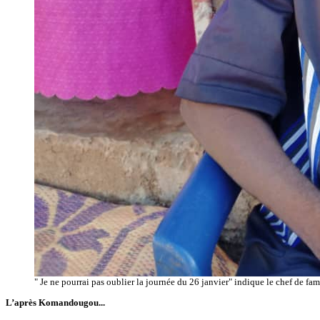
" Je ne pourrai pas oublier la journée du 26 janvier" indique le chef de fam
L’après Komandougou...