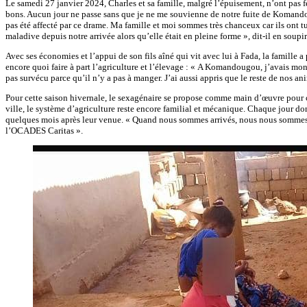
Le samedi 27 janvier 2024, Charles et sa famille, malgré l’épuisement, n’ont pas f
bons. Aucun jour ne passe sans que je ne me souvienne de notre fuite de Komandougou
pas été affecté par ce drame. Ma famille et moi sommes très chanceux car ils ont
maladive depuis notre arrivée alors qu’elle était en pleine forme », dit-il en soupir
Avec ses économies et l’appui de son fils aîné qui vit avec lui à Fada, la famille a
encore quoi faire à part l’agriculture et l’élevage : « A Komandougou, j’avais mo
pas survécu parce qu’il n’y a pas à manger. J’ai aussi appris que le reste de nos an
Pour cette saison hivernale, le sexagénaire se propose comme main d’œuvre pour c
ville, le système d’agriculture reste encore familial et mécanique. Chaque jour donc
quelques mois après leur venue. « Quand nous sommes arrivés, nous nous sommes pré
l’OCADES Caritas ».