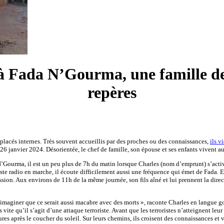
Fada N’Gourma, une famille de d
repères
lacés internes. Très souvent accueillis par des proches ou des connaissances,
ils v
e 26 janvier 2024. Désorientée, le chef de famille, son épouse et ses enfants vivent a
rma, il est un peu plus de 7h du matin lorsque Charles (nom d’emprunt) s’active à no
te radio en marche, il écoute difficilement aussi une fréquence qui émet de Fada. En
ion. Aux environs de 11h de la même journée, son fils aîné et lui prennent la direct
n d’imaginer que ce serait aussi macabre avec des morts », raconte Charles en langue g
vite qu’il s’agit d’une attaque terroriste. Avant que les terroristes n’atteignent leur
s après le coucher du soleil. Sur leurs chemins, ils croisent des connaissances et v