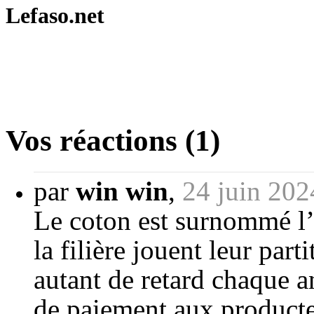
Lefaso.net
Vos réactions (1)
par
win win
,
24 juin 202
Le coton est surnommé l’o
la filière jouent leur par
autant de retard chaque an
de paiement aux producteu