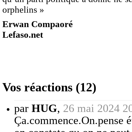
orphelins »
Erwan Compaoré
Lefaso.net
Vos réactions (12)
par
HUG
,
26 mai 2024 2
Ça.commence.On.pense étre