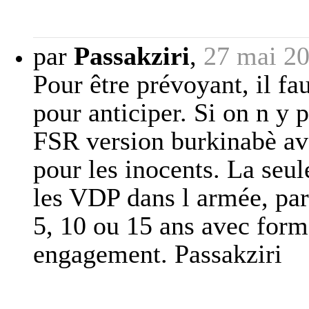
par
Passakziri
,
27 mai 20
Pour être prévoyant, il fau
pour anticiper. Si on n y 
FSR version burkinabè ave
pour les inocents. La seule
les VDP dans l armée, pa
5, 10 ou 15 ans avec form
engagement. Passakziri