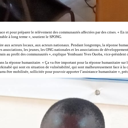
ace et pour préparer le relèvement des communautés affectées par des crises. « En im
urable à long terme », soutient le SPONG.
ire aux acteurs locaux, aux acteurs nationaux. Pendant longtemps, la réponse human
es associations, les jeunes, les ONG nationales et les associations de développement 
terrain au profit des communautés », explique Yembuani Yves Ouoba, vice-présiden
 la réponse humanitaire. « Ça va être important pour la réponse humanitaire sur le 
Burkinabè qui sont en situation de vulnérabilité, qui sont malheureusement face à la c
urra être mobilisée, sollicitée pour pouvoir apporter l’assistance humanitaire », préci