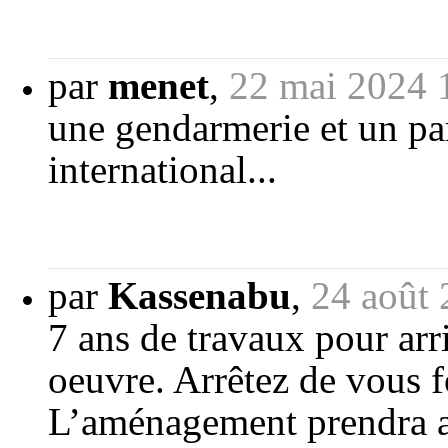
par
menet
,
22 mai 2024 
une gendarmerie et un par
international...
par
Kassenabu
,
24 août
7 ans de travaux pour arr
oeuvre. Arrêtez de vous f
L’aménagement prendra au