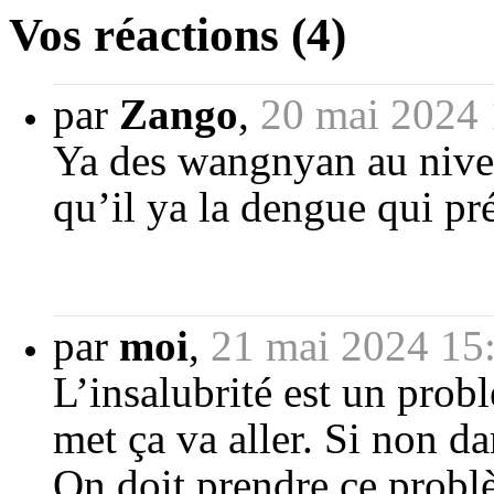
Vos réactions (4)
par
Zango
,
20 mai 2024 
Ya des wangnyan au niveau
qu’il ya la dengue qui pr
par
moi
,
21 mai 2024 15
L’insalubrité est un prob
met ça va aller. Si non d
On doit prendre ce problè