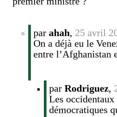
premier ministre ?
par
ahah
,
25 avril 2
On a déjà eu le Vene
entre l’Afghanistan e
par
Rodriguez
,
Les occidentaux 
démocratiques qu