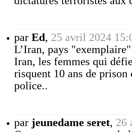
dictatures terroristes aux
par
Ed
,
25 avril 2024 15:
L’Iran, pays "exemplaire"
Iran, les femmes qui défie
risquent 10 ans de prison e
police..
par
jeunedame seret
,
26 