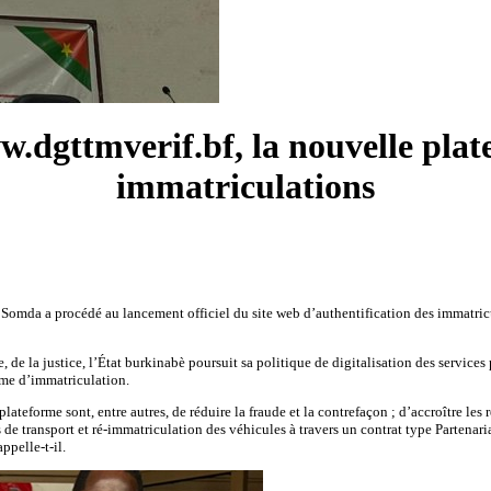
w.dgttmverif.bf, la nouvelle pla
immatriculations
and Somda a procédé au lancement officiel du site web d’authentification des immatri
, de la justice, l’État burkinabè poursuit sa politique de digitalisation des servic
rme d’immatriculation.
teforme sont, entre autres, de réduire la fraude et la contrefaçon ; d’accroître les r
s de transport et ré-immatriculation des véhicules à travers un contrat type Partenariat
ppelle-t-il.