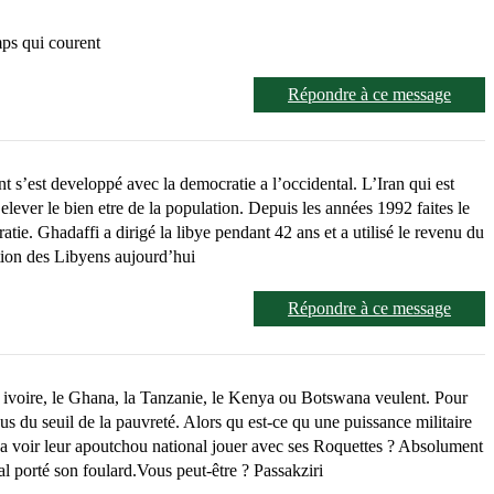
mps qui courent
Répondre à ce message
 s’est developpé avec la democratie a l’occidental. L’Iran qui est
elever le bien etre de la population. Depuis les années 1992 faites le
atie. Ghadaffi a dirigé la libye pendant 42 ans et a utilisé le revenu du
ation des Libyens aujourd’hui
Répondre à ce message
 ivoire, le Ghana, la Tanzanie, le Kenya ou Botswana veulent. Pour
ous du seuil de la pauvreté. Alors qu est-ce qu une puissance militaire
a voir leur apoutchou national jouer avec ses Roquettes ? Absolument
l porté son foulard.Vous peut-être ? Passakziri