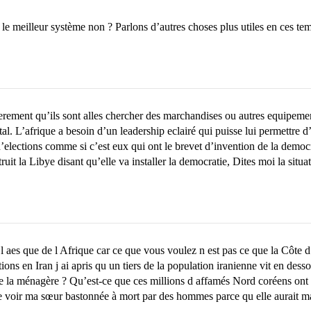
st le meilleur système non ? Parlons d’autres choses plus utiles en ces te
rement qu’ils sont alles chercher des marchandises ou autres equipement
l. L’afrique a besoin d’un leadership eclairé qui puisse lui permettre d’
 d’elections comme si c’est eux qui ont le brevet d’invention de la democr
it la Libye disant qu’elle va installer la democratie, Dites moi la situ
aes que de l Afrique car ce que vous voulez n est pas ce que la Côte d
ons en Iran j ai apris qu un tiers de la population iranienne vit en dess
e la ménagère ? Qu’est-ce que ces millions d affamés Nord coréens ont 
de voir ma sœur bastonnée à mort par des hommes parce qu elle aurait ma