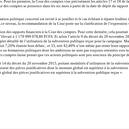
es. Pour les premiers, la Cour des comptes vise précisément les articles 17 et 18 de l
ur des comptes se prononce dans les six mois à partir de la date de dépôt du rapport f
mation politique concerné est invité à se justifier et le cas échéant à réparer lesdites
A ce niveau, la recommandation de la Cour porte sur la clarification de l’expression 
ssion des rapports financiers à la Cour des comptes. Pour cette dernière, cela pourrait
 s’élevait à 1 179 999 078,80 FCFA. Et selon l’article 9 du décret du 20 novembre 20
let détaillé de l’utilisation de la subvention publique reçue pour la campagne. Mais
 soit 7,20% étaient hors délais ; et 53, soit 42,40% n’ont même pas remis leurs rapport
is ou formations politiques dont les ambitions ne sont pas toujours orientées vers l
es comptes laisse penser que ces acteurs politiques sont peu soucieux du principe de 
8 et 14 du décret du 20 novembre 2015, portant modalités d’utilisation de la subven
duisent des pièces justificatives dont le montant global est supérieur à la subvention
 global des pièces justificatives est supérieur à la subvention publique reçue ».