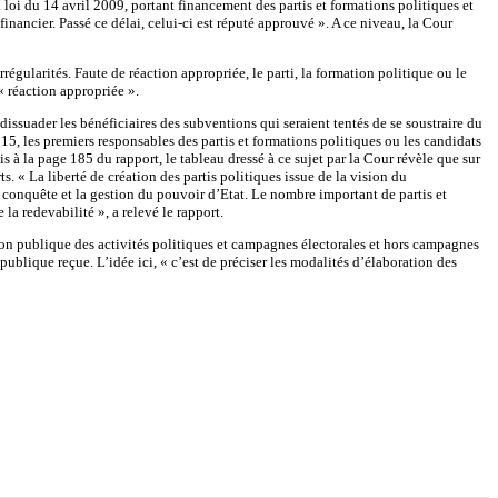
a loi du 14 avril 2009, portant financement des partis et formations politiques et
inancier. Passé ce délai, celui-ci est réputé approuvé ». A ce niveau, la Cour
 irrégularités. Faute de réaction appropriée, le parti, la formation politique ou le
« réaction appropriée ».
 dissuader les bénéficiaires des subventions qui seraient tentés de se soustraire du
15, les premiers responsables des partis et formations politiques ou les candidats
 à la page 185 du rapport, le tableau dressé à ce sujet par la Cour révèle que sur
s. « La liberté de création des partis politiques issue de la vision du
a conquête et la gestion du pouvoir d’Etat. Le nombre important de partis et
la redevabilité », a relevé le rapport.
tion publique des activités politiques et campagnes électorales et hors campagnes
 publique reçue. L’idée ici, « c’est de préciser les modalités d’élaboration des