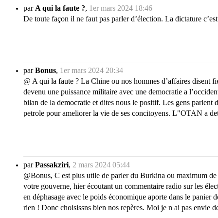
par
A qui la faute ?
,
1er mars 2024 18:46
De toute façon il ne faut pas parler d’élection. La dictature c’e
par
Bonus
,
1er mars 2024 20:34
@ A qui la faute ? La Chine ou nos hommes d’affaires disent fie
devenu une puissance militaire avec une democratie a l’occidenta
bilan de la democratie et dites nous le positif. Les gens parlent
petrole pour ameliorer la vie de ses concitoyens. L"OTAN a detru
par
Passakziri
,
2 mars 2024 05:44
@Bonus, C est plus utile de parler du Burkina ou maximum de l 
votre gouverne, hier écoutant un commentaire radio sur les électi
en déphasage avec le poids économique aporte dans le panier d
rien ! Donc choisissns bien nos repères. Moi je n ai pas envie 