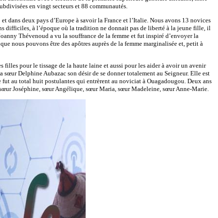
 subdivisées en vingt secteurs et 88 communautés.
go et dans deux pays d’Europe à savoir la France et l’Italie. Nous avons 13 novices
ifficiles, à l’époque où la tradition ne donnait pas de liberté à la jeune fille, il
 Joanny Thévenoud a vu la souffrance de la femme et fut inspiré d’envoyer la
 que nous pouvons être des apôtres auprès de la femme marginalisée et, petit à
illes pour le tissage de la haute laine et aussi pour les aider à avoir un avenir
 à la sœur Delphine Aubazac son désir de se donner totalement au Seigneur. Elle est
ce fut au total huit postulantes qui entrèrent au noviciat à Ouagadougou. Deux ans
, sœur Joséphine, sœur Angélique, sœur Maria, sœur Madeleine, sœur Anne-Marie.