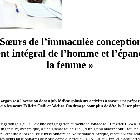
s Sœurs de l’immaculée concepti
t intégral de l’homme et l’épano
la femme »
ise à l’occasion de son jubilé d’eau plusieurs activités à savoir une préparatio
dio les sœurs Félicité Ouili et Adeline Ouédraogo pour plus de détails. Lisez plut
uagadougou (SICO) est une congrégation autochtone fondée le 11 février 1924 à
 ingénieux, dynamique, d’une grande foi en Dieu, d’un grand amour pour Dieu, pour
œur Delphine Aubazac, sœur missionnaire de Notre dame d’Afrique, et sœur Marie 
 les sœurs missionnaires de Notre dame d’Afrique. Le 15 Juillet 1955, elle acquiert 