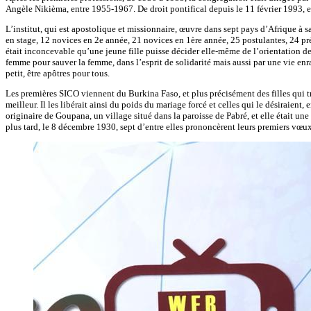
Angèle Nikièma, entre 1955-1967. De droit pontifical depuis le 11 février 1993, e
L’institut, qui est apostolique et missionnaire, œuvre dans sept pays d’Afrique à s
en stage, 12 novices en 2e année, 21 novices en 1ère année, 25 postulantes, 24 prépo
était inconcevable qu’une jeune fille puisse décider elle-même de l’orientation d
femme pour sauver la femme, dans l’esprit de solidarité mais aussi par une vie enr
petit, être apôtres pour tous.
Les premières SICO viennent du Burkina Faso, et plus précisément des filles qui tra
meilleur. Il les libérait ainsi du poids du mariage forcé et celles qui le désiraie
originaire de Goupana, un village situé dans la paroisse de Pabré, et elle était u
plus tard, le 8 décembre 1930, sept d’entre elles prononcèrent leurs premiers v