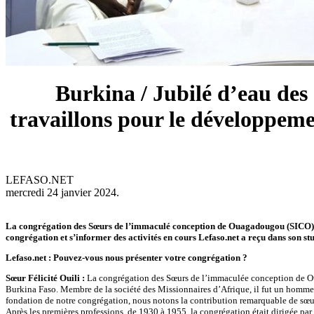
Burkina / Jubilé d’eau de
travaillons pour le développemen
LEFASO.NET
mercredi 24 janvier 2024.
La congrégation des Sœurs de l’immaculé conception de Ouagadougou (SICO) organ
congrégation et s’informer des activités en cours Lefaso.net a reçu dans son stu
Lefaso.net : Pouvez-vous nous présenter votre congrégation ?
Sœur Félicité Ouili :
La congrégation des Sœurs de l’immaculée conception de O
Burkina Faso. Membre de la société des Missionnaires d’Afrique, il fut un homme
fondation de notre congrégation, nous notons la contribution remarquable de s
Après les premières professions, de 1930 à 1955, la congrégation était dirigée par