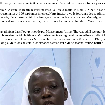
lle compte de nos jours 468 membres vivants. L’institut est divisé en trois régions
avoir l’Algérie, le Bénin, le Burkina Faso, la Côte d’Ivoire, le Mali, le Niger, le To
stulantes et 196 aspirantes internes. Notre institut a vu le jour dans des conditions d
e sa vie, d’embrasser la foi chrétienne, encore moins la vie consacrée. Monseigneur
acinée dans l’évangile ou mieux, une vie modelée sur celle du Fils de Marie. Il a vu
vaillaient dans l’ouvroir fondé par Monseigneur Joanny Thévenoud. Il recrutait les f
nt, embrassaient la foi chrétienne. Marie-Jeanne Sawadogo était la première à confier
ne ouvrière comme les autres. Sa démarche a été fructueuse, car le 8 décembre 1928, 
œux de pauvreté, de chasteté, d’obéissance comme sœur Marie-Jeanne, sœur Albertine