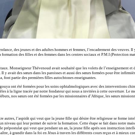
’enfance, des jeunes et des adultes hommes et femmes, l’encadrement des veuves. Il y 
a formation des filles et des femmes dans les centres sociaux et P.M.I (Protection mat
pitaux. Monseigneur Thévenoud avait souhaité que les volets de l’enseignement et de 
). Il y avait des sœurs dans les paroisses et aussi des sœurs formées pour être infir
 font partie des premières filles autochtones enseignantes.
a ont été formées pour les soins ophtalmologiques avec des interventions chirurgi
les à la ligne tracée par notre fondateur qui nous a invitées à cette ouverture. Le 
s débuts, nos sœurs ont été formées par les missionnaires d’Afrique, les sœurs mission
re autres, l’aspirât qui veut que la jeune fille qui désire être religieuse se forme i
n niveau qui leur permet de suivre la formation. Cette étape se fait dans notre ma
e prépostulat qui veut que pendant un an, la jeune fille après son instruction intell
tre, à grandir dans la foi en Jésus à travers les différents cours reçus et à mieux co