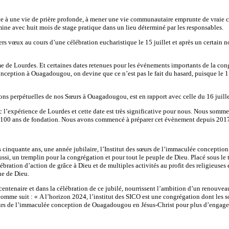
rce à une vie de prière profonde, à mener une vie communautaire emprunte de vraie cha
ermine avec huit mois de stage pratique dans un lieu déterminé par les responsables.
iers vœux au cours d’une célébration eucharistique le 15 juillet et après un certai
 Lourdes. Et certaines dates retenues pour les événements importants de la congrég
onception à Ouagadougou, on devine que ce n’est pas le fait du hasard, puisque le 11
ions perpétuelles de nos Sœurs à Ouagadougou, est en rapport avec celle du 16 juille
 l’expérience de Lourdes et cette date est très significative pour nous. Nous somm
es 100 ans de fondation. Nous avons commencé à préparer cet évènement depuis 2017,
es cinquante ans, une année jubilaire, l’Institut des sœurs de l’immaculée conceptio
aussi, un tremplin pour la congrégation et pour tout le peuple de Dieu. Placé sous 
ébration d’action de grâce à Dieu et de multiples activités au profit des religieuse
ne de Dieu.
enaire et dans la célébration de ce jubilé, nourrissent l’ambition d’un renouveau 
comme suit : « A l’horizon 2024, l’institut des SICO est une congrégation dont les s
 sœurs de l’immaculée conception de Ouagadougou en Jésus-Christ pour plus d’enga