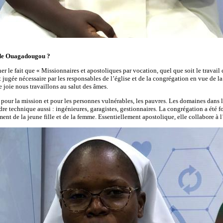
n de Ouagadougou ?
gner le fait que « Missionnaires et apostoliques par vocation, quel que soit le trav
 jugée nécessaire par les responsables de l’église et de la congrégation en vue de l
de joie nous travaillons au salut des âmes.
our la mission et pour les personnes vulnérables, les pauvres. Les domaines dans les
e technique aussi : ingénieures, garagistes, gestionnaires. La congrégation a été fon
 de la jeune fille et de la femme. Essentiellement apostolique, elle collabore à l