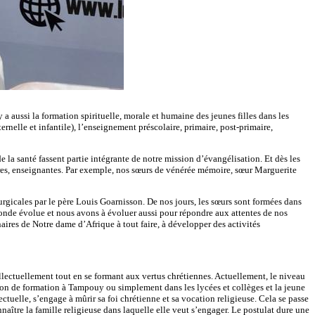
a aussi la formation spirituelle, morale et humaine des jeunes filles dans les
ernelle et infantile), l’enseignement préscolaire, primaire, post-primaire,
la santé fassent partie intégrante de notre mission d’évangélisation. Et dès les
mières, enseignantes. Par exemple, nos sœurs de vénérée mémoire, sœur Marguerite
cales par le père Louis Goarnisson. De nos jours, les sœurs sont formées dans
monde évolue et nous avons à évoluer aussi pour répondre aux attentes de nos
naires de Notre dame d’Afrique à tout faire, à développer des activités
ntellectuellement tout en se formant aux vertus chrétiennes. Actuellement, le niveau
ison de formation à Tampouy ou simplement dans les lycées et collèges et la jeune
ectuelle, s’engage à mûrir sa foi chrétienne et sa vocation religieuse. Cela se passe
nnaître la famille religieuse dans laquelle elle veut s’engager. Le postulat dure une