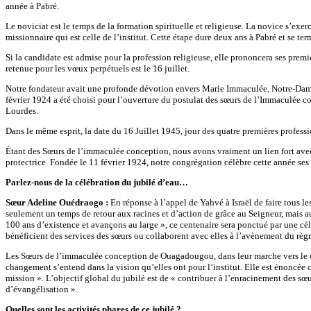
année à Pabré.
Le noviciat est le temps de la formation spirituelle et religieuse. La novice s’exe
missionnaire qui est celle de l’institut. Cette étape dure deux ans à Pabré et se t
Si la candidate est admise pour la profession religieuse, elle prononcera ses prem
retenue pour les vœux perpétuels est le 16 juillet.
Notre fondateur avait une profonde dévotion envers Marie Immaculée, Notre-Dame de
février 1924 a été choisi pour l’ouverture du postulat des sœurs de l’Immaculée c
Lourdes.
Dans le même esprit, la date du 16 Juillet 1945, jour des quatre premières profess
Étant des Sœurs de l’immaculée conception, nous avons vraiment un lien fort avec
protectrice. Fondée le 11 février 1924, notre congrégation célèbre cette année s
Parlez-nous de la célébration du jubilé d’eau…
Sœur Adeline Ouédraogo :
En réponse à l’appel de Yahvé à Israël de faire tous l
seulement un temps de retour aux racines et d’action de grâce au Seigneur, mais 
100 ans d’existence et avançons au large », ce centenaire sera ponctué par une cél
bénéficient des services des sœurs ou collaborent avec elles à l’avènement du règ
Les Sœurs de l’immaculée conception de Ouagadougou, dans leur marche vers le cent
changement s’entend dans la vision qu’elles ont pour l’institut. Elle est énoncée 
mission ». L’objectif global du jubilé est de « contribuer à l’enracinement des
d’évangélisation ».
Quelles sont les activités phares de ce jubilé ?