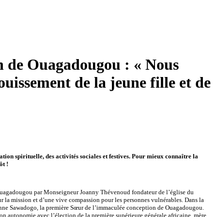
on de Ouagadougou : « Nous
uissement de la jeune fille et de
n spirituelle, des activités sociales et festives. Pour mieux connaître la
ôt !
 Ouagadougou par Monseigneur Joanny Thévenoud fondateur de l’église du
 la mission et d’une vive compassion pour les personnes vulnérables. Dans la
Jeanne Sawadogo, la première Sœur de l’immaculée conception de Ouagadougou.
son autonomie avec l’élection de la première supérieure générale africaine, mère