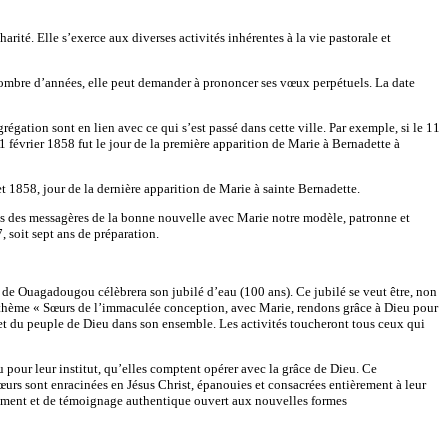
rité. Elle s’exerce aux diverses activités inhérentes à la vie pastorale et
n nombre d’années, elle peut demander à prononcer ses vœux perpétuels. La date
ation sont en lien avec ce qui s’est passé dans cette ville. Par exemple, si le 11
 février 1858 fut le jour de la première apparition de Marie à Bernadette à
t 1858, jour de la dernière apparition de Marie à sainte Bernadette.
es des messagères de la bonne nouvelle avec Marie notre modèle, patronne et
 soit sept ans de préparation.
n de Ouagadougou célèbrera son jubilé d’eau (100 ans). Ce jubilé se veut être, non
le thème « Sœurs de l’immaculée conception, avec Marie, rendons grâce à Dieu pour
s et du peuple de Dieu dans son ensemble. Les activités toucheront tous ceux qui
pour leur institut, qu’elles comptent opérer avec la grâce de Dieu. Ce
œurs sont enracinées en Jésus Christ, épanouies et consacrées entièrement à leur
gement et de témoignage authentique ouvert aux nouvelles formes