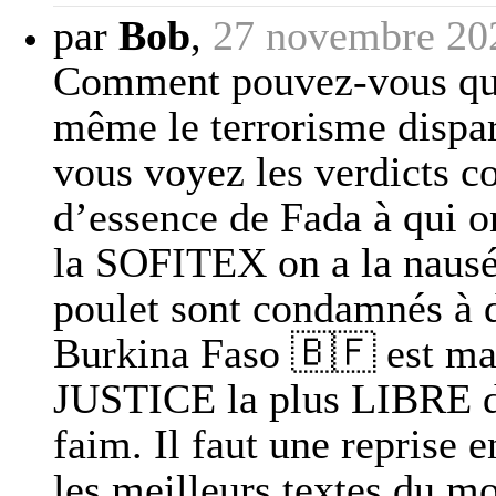
par
Bob
,
27 novembre 20
Comment pouvez-vous que l
même le terrorisme dispar
vous voyez les verdicts c
d’essence de Fada à qui on
la SOFITEX on a la nausée
poulet sont condamnés à d
Burkina Faso 🇧🇫 est ma
JUSTICE la plus LIBRE du
faim. Il faut une reprise 
les meilleurs textes du mo