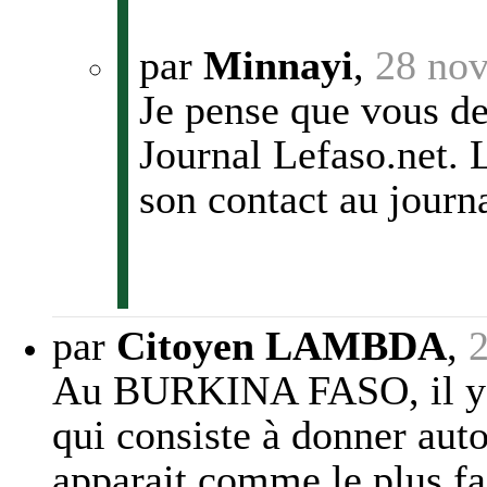
par
Minnayi
,
28 no
Je pense que vous de
Journal Lefaso.net. 
son contact au journa
par
Citoyen LAMBDA
,
Au BURKINA FASO, il y a 
qui consiste à donner aut
apparait comme le plus fa