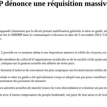
énonce une réquisition massive 
araît clairement que le décret portant mobilisation générale et mise en garde, ai
que tire le MBDHP dans le communiqué ci-dessous en date du 5 novembre 2023. Cela, a
».
 procède en ce moment même à une réquisition massive et ciblée de citoyens, en ap
 des membres du collectif d’organisations syndicales et de la société civile ayant a
ritiques sur la gestion actuelle des affaires de notre pays.
finissent d’achever de convaincre les plus sceptiques sur les motivations réelles de 
énérale et mise en garde a été spécialement conçu et adopté non pas pour contribuer 
’assentiment des puissants du moment.
des autorités actuelles de museler toutes les voix discordantes et constitue un pas en
e avec d’autres composantes du peuple burkinabè, ont payé de leur sueur et de leur 