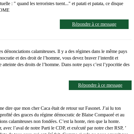
e : " quand les terroristes tuent..." et patati et patata, ce disque
é SOME
Répondre à ce message
s dénonciations calamiteuses. Il y a des régimes dans le même pays
ocratie et des droit de l’homme, vous devez braver l’interdit et
 atteinte des droits de l’homme. Dans notre pays c’est l’ypocritie des
Répondre à ce message
e dire que mon cher Caca était de retour sur Fasonet. J’ai lu ton
profité des graces du régime démocratic de Blaise Compaoré et au
ons calamiteuses non fondées. C’est la honte, rien que la honte.
ûr, avec l’aval de notre Parti le CDP, et exécuté par notre cher RSP, ’