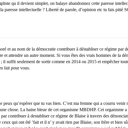
te qu il devient simplet, on balaye abandonnez cette paresse intellectuell
 la paresse intellectuelle ? Liberté de parole, d’opinion etc tu fais piti
 et au nom de la démocratie contribuer à déstabliser ce régime par de
aire et attendre un autre moment. Si vous êtes des vrais hommes de la dém
; il suffit seulement de sortir comme en 2014 ou 2015 et empêcher toute
en fait pour vous.
ne peux qu’espérer que tu vas bien. C’est ma femme qui a courru venir m
u’une chose. La haine bleue de cet organisme MBDHP. Cet organisme a 
ar contribuer à destabliser ce régime de Blaise à travers des dénonciati
ceux qui ont été ’fait et il n’ y avait rien par Blaise, son frère et bien s