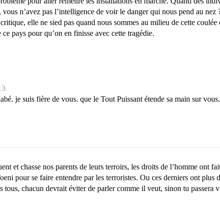
roblème pour aller remettre les installations en marche. Quand des indivi
nt, vous n’avez pas l’intelligence de voir le danger qui nous pend au nez
 critique, elle ne sied pas quand nous sommes au milieu de cette coulée 
 ce pays pour qu’on en finisse avec cette tragédie.
13
nabé. je suis fière de vous. que le Tout Puissant étende sa main sur vous.
ent et chasse nos parents de leurs terroirs, les droits de l’homme ont fait
ni pour se faire entendre par les terroristes. Ou ces derniers ont plus d
 tous, chacun devrait éviter de parler comme il veut, sinon tu passera 