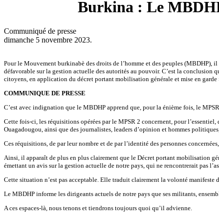
Burkina : Le MBDHP d
Communiqué de presse
dimanche 5 novembre 2023.
Pour le Mouvement burkinabè des droits de l’homme et des peuples (MBDHP), il app
défavorable sur la gestion actuelle des autorités au pouvoir. C’est la conclusion 
citoyens, en application du décret portant mobilisation générale et mise en garde 
COMMUNIQUE DE PRESSE
C’est avec indignation que le MBDHP apprend que, pour la énième fois, le MPSR 2
Cette fois-ci, les réquisitions opérées par le MPSR 2 concernent, pour l’essentiel,
Ouagadougou, ainsi que des journalistes, leaders d’opinion et hommes politiques, c
Ces réquisitions, de par leur nombre et de par l’identité des personnes concernées, 
Ainsi, il apparaît de plus en plus clairement que le Décret portant mobilisation g
émettant un avis sur la gestion actuelle de notre pays, qui ne rencontrerait pas l
Cette situation n’est pas acceptable. Elle traduit clairement la volonté manifeste 
Le MBDHP informe les dirigeants actuels de notre pays que ses militants, ensembl
A ces espaces-là, nous tenons et tiendrons toujours quoi qu’il advienne.