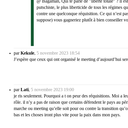
@ Bagaman, Qui te parle de "liberté totale" ? Il e
putschiste, le plus liberticide de tous les régimes q
contre une quelconque réquisition. Ce qui n’est pas 
suppose) vous gagneriez plutôt à bien conseiller v
par
Kekule
,
5 novembre 2023 18:54
J’espère que ceux qui ont organisé le meeting d’aujourd’hui seron
par
Lati
,
5 novembre 2023 19:00
je ris seulement. Pourquoi a t on peur des réquisitions. Moi a le
rôle. il n’y a pas de raison que certains défendent le pays au p
marche ou meeting qu’elle soit pour ou contre la transition qu’on
bas et les choses iront plus vite pour la paix dans mon pays.