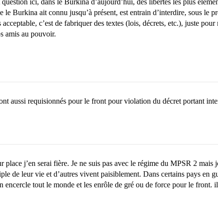
st question ici, dans le Burkina d’aujourd’hui, des libertés les plus 
ue le Burkina ait connu jusqu’à présent, est entrain d’interdire, sous le pr
acceptable, c’est de fabriquer des textes (lois, décrets, etc.), juste p
os amis au pouvoir.
t aussi requisionnés pour le front pour violation du décret portant inter
ur place j’en serai fière. Je ne suis pas avec le régime du MPSR 2 mais je
ériple de leur vie et d’autres vivent paisiblement. Dans certains pays en
 encercle tout le monde et les enrôle de gré ou de force pour le front. il