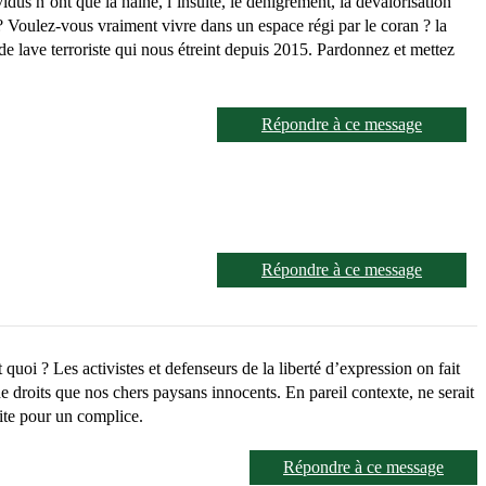
dus n’ont que la haine, l’insulte, le dénigrement, la dévalorisation
 ? Voulez-vous vraiment vivre dans un espace régi par le coran ? la
de lave terroriste qui nous étreint depuis 2015. Pardonnez et mettez
Répondre à ce message
Répondre à ce message
 quoi ? Les activistes et defenseurs de la liberté d’expression on fait
e droits que nos chers paysans innocents. En pareil contexte, ne serait
vite pour un complice.
Répondre à ce message