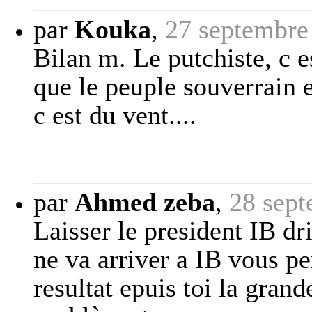
par
Kouka
,
27 septembre
Bilan m. Le putchiste, c e
que le peuple souverrain e
c est du vent....
par
Ahmed zeba
,
28 sept
Laisser le president IB dri
ne va arriver a IB vous p
resultat epuis toi la grand