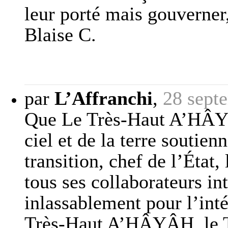
leur porté mais gouverner, 
Blaise C.
par
L’Affranchi
,
28 sept
Que Le Très-Haut A’HÂYÂ
ciel et de la terre soutien
transition, chef de l’Éta
tous ses collaborateurs int
inlassablement pour l’inté
Très-Haut A’HÂYÂH, le T