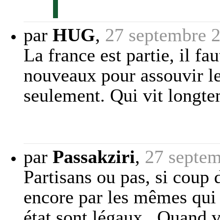
par
HUG
,
27 septembre 
La france est partie, il f
nouveaux pour assouvir le
seulement. Qui vit longte
par
Passakziri
,
27 septem
Partisans ou pas, si coup d 
encore par les mêmes qui 
état sont légaux . Quand v