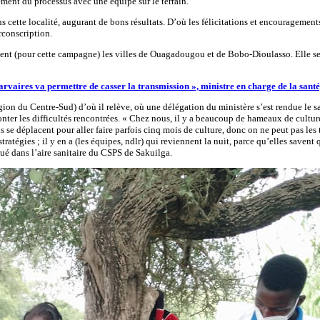
ment du processus avec une équipe sur le terrain.
 cette localité, augurant de bons résultats. D’où les félicitations et encouragemen
rconscription.
ement (pour cette campagne) les villes de Ouagadougou et de Bobo-Dioulasso. Elle se
 larvaires va permettre de casser la transmission », ministre en charge de la sa
égion du Centre-Sud) d’où il relève, où une délégation du ministère s’est rendue le 
nter les difficultés rencontrées. « Chez nous, il y a beaucoup de hameaux de culture
ns se déplacent pour aller faire parfois cinq mois de culture, donc on ne peut pas le
tratégies ; il y en a (les équipes, ndlr) qui reviennent la nuit, parce qu’elles save
ué dans l’aire sanitaire du CSPS de Sakuilga.