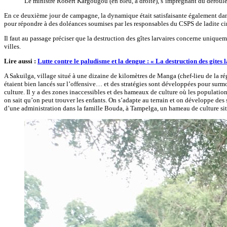
Le ministre Robert Kargougou (en bleu, à droite), s’imprégnant du déroule
En ce deuxième jour de campagne, la dynamique était satisfaisante également dans
pour répondre à des doléances soumises par les responsables du CSPS de ladite ci
Il faut au passage préciser que la destruction des gîtes larvaires concerne uniqu
villes.
Lire aussi :
Lutte contre le paludisme et la dengue : « La destruction des gites
A Sakuilga, village situé à une dizaine de kilomètres de Manga (chef-lieu de la r
étaient bien lancés sur l’offensive… et des stratégies sont développées pour surmo
culture. Il y a des zones inaccessibles et des hameaux de culture où les populatio
on sait qu’on peut trouver les enfants. On s’adapte au terrain et on développe des s
d’une administration dans la famille Bouda, à Tampelga, un hameau de culture sit