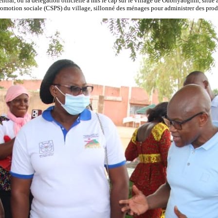
ntral, où la délégation officielle a mis le cap sur le village de Oubriyaoghin, situé
romotion sociale (CSPS) du village, sillonné des ménages pour administrer des produ