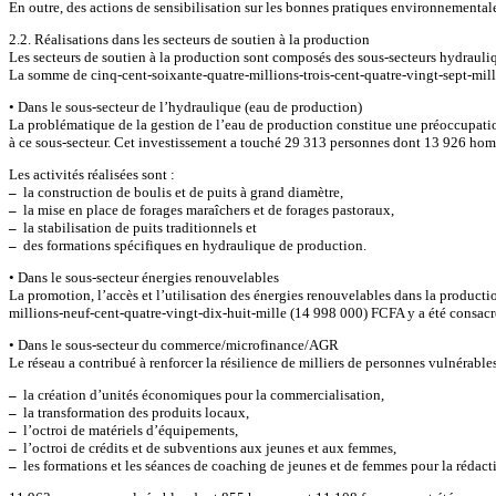
En outre, des actions de sensibilisation sur les bonnes pratiques environnementale
2.2. Réalisations dans les secteurs de soutien à la production
Les secteurs de soutien à la production sont composés des sous-secteurs hydraul
La somme de cinq-cent-soixante-quatre-millions-trois-cent-quatre-vingt-sept-mil
• Dans le sous-secteur de l’hydraulique (eau de production)
La problématique de la gestion de l’eau de production constitue une préoccupatio
à ce sous-secteur. Cet investissement a touché 29 313 personnes dont 13 926 ho
Les activités réalisées sont :
–
la construction de boulis et de puits à grand diamètre,
–
la mise en place de forages maraîchers et de forages pastoraux,
–
la stabilisation de puits traditionnels et
–
des formations spécifiques en hydraulique de production.
• Dans le sous-secteur énergies renouvelables
La promotion, l’accès et l’utilisation des énergies renouvelables dans la producti
millions-neuf-cent-quatre-vingt-dix-huit-mille (14 998 000) FCFA y a été consacré
• Dans le sous-secteur du commerce/microfinance/AGR
Le réseau a contribué à renforcer la résilience de milliers de personnes vulnérables
–
la création d’unités économiques pour la commercialisation,
–
la transformation des produits locaux,
–
l’octroi de matériels d’équipements,
–
l’octroi de crédits et de subventions aux jeunes et aux femmes,
–
les formations et les séances de coaching de jeunes et de femmes pour la rédacti