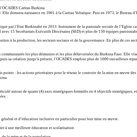
e l’OCADES Caritas Burkina.
. Elle donnera naissance en 1961 à la Caritas Voltaïque. Puis en 1973, le Bureau d
publique par l’Etat Burkinabé en 2013. Instrument de la pastorale sociale de l’Eglis
al avec 15 Secrétariats Exécutifs Diocésains (SED) et plus de 150 équipes paroissial
utien à la production, les secteurs sociaux et de la gouvernance. En plus de ces sec
communautés les plus démunies et les plus défavorisées du Burkina Faso. Elle vise
epuis sa création jusqu’à présent, l’OCADES emploie plus de 1000 travailleurs rep
 points : les actions prioritaires pour le réseau le contexte de la mise en œuvre des 
kina.
ulé autour de quatre (4) axes stratégiques formulés en 4 objectifs stratégiques, et 
ées :
énéral et d’éducation inclusive en particulier pour leur mise en œuvre.
er à une meilleure éducation et scolarisation
, de la mère et de la population.