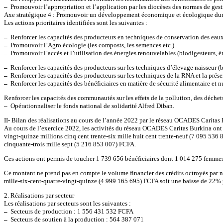
–
Promouvoir l’appropriation et l’application par les diocèses des normes de gesti
Axe stratégique 4 : Promouvoir un développement économique et écologique du
Les actions prioritaires identifiées sont les suivantes :
–
Renforcer les capacités des producteurs en techniques de conservation des eaux et
–
Promouvoir l’Agro écologie (les composts, les semences etc.).
–
Promouvoir l’accès et l’utilisation des énergies renouvelables (biodigesteurs, é
–
Renforcer les capacités des producteurs sur les techniques d’élevage naisseur (bo
–
Renforcer les capacités des producteurs sur les techniques de la RNA et la prés
–
Renforcer les capacités des bénéficiaires en matière de sécurité alimentaire et nu
Renforcer les capacités des communautés sur les effets de la pollution, des déchets
–
Opérationnaliser le fonds national de solidarité Alfred Diban.
II- Bilan des réalisations au cours de l’année 2022 par le réseau OCADES Caritas
Au cours de l’exercice 2022, les activités du réseau OCADES Caritas Burkina ont c
vingt-quinze millions cinq cent trente-six mille huit cent trente-neuf (7 095 536
cinquante-trois mille sept (5 216 853 007) FCFA.
Ces actions ont permis de toucher 1 739 656 bénéficiaires dont 1 014 275 femme
Ce montant ne prend pas en compte le volume financier des crédits octroyés par n
mille-six-cent-quatre-vingt-quinze (4 999 165 695) FCFA soit une baisse de 22% pa
2. Réalisations par secteur
Les réalisations par secteurs sont les suivantes :
–
Secteurs de production : 1 556 431 532 FCFA
–
Secteurs de soutien à la production : 564 387 071