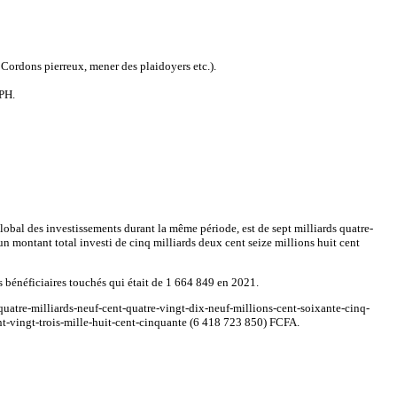
 Cordons pierreux, mener des plaidoyers etc.).
SPH.
obal des investissements durant la même période, est de sept milliards quatre-
n montant total investi de cinq milliards deux cent seize millions huit cent
énéficiaires touchés qui était de 1 664 849 en 2021.
quatre-milliards-neuf-cent-quatre-vingt-dix-neuf-millions-cent-soixante-cinq-
ent-vingt-trois-mille-huit-cent-cinquante (6 418 723 850) FCFA.