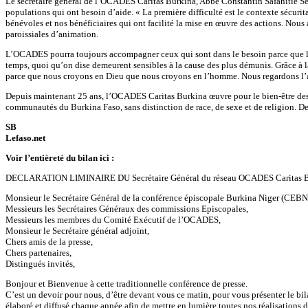
Le secrétaire général de l’OCADES Caritas Burkina, Abbé Constantin Safanitie Séré
populations qui ont besoin d’aide. « La première difficulté est le contexte sécurit
bénévoles et nos bénéficiaires qui ont facilité la mise en œuvre des actions. Nous
paroissiales d’animation.
L’OCADES pourra toujours accompagner ceux qui sont dans le besoin parce que l
temps, quoi qu’on dise demeurent sensibles à la cause des plus démunis. Grâce à l
parce que nous croyons en Dieu que nous croyons en l’homme. Nous regardons l’aven
Depuis maintenant 25 ans, l’OCADES Caritas Burkina œuvre pour le bien-être des 
communautés du Burkina Faso, sans distinction de race, de sexe et de religion. D
SB
Lefaso.net
Voir l’entièreté du bilan ici :
DECLARATION LIMINAIRE DU Secrétaire Général du réseau OCADES Caritas 
Monsieur le Secrétaire Général de la conférence épiscopale Burkina Niger (CEBN
Messieurs les Secrétaires Généraux des commissions Episcopales,
Messieurs les membres du Comité Exécutif de l’OCADES,
Monsieur le Secrétaire général adjoint,
Chers amis de la presse,
Chers partenaires,
Distingués invités,
Bonjour et Bienvenue à cette traditionnelle conférence de presse.
C’est un devoir pour nous, d’être devant vous ce matin, pour vous présenter le b
élaboré et diffusé chaque année afin de mettre en lumière toutes nos réalisations 