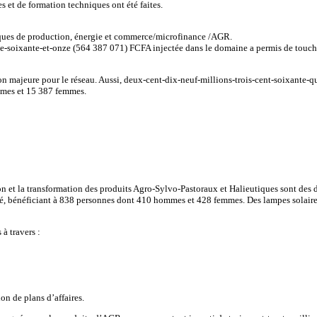
s et de formation techniques ont été faites.
iques de production, énergie et commerce/microfinance /AGR.
le-soixante-et-onze (564 387 071) FCFA injectée dans le domaine a permis de touc
n majeure pour le réseau. Aussi, deux-cent-dix-neuf-millions-trois-cent-soixante-
mmes et 15 387 femmes.
on et la transformation des produits Agro-Sylvo-Pastoraux et Halieutiques sont des d
, bénéficiant à 838 personnes dont 410 hommes et 428 femmes. Des lampes solaires on
 à travers :
on de plans d’affaires.