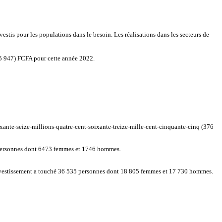
stis pour les populations dans le besoin. Les réalisations dans les secteurs de
315 947) FCFA pour cette année 2022.
xante-seize-millions-quatre-cent-soixante-treize-mille-cent-cinquante-cinq (376
221 personnes dont 6473 femmes et 1746 hommes.
 investissement a touché 36 535 personnes dont 18 805 femmes et 17 730 hommes.