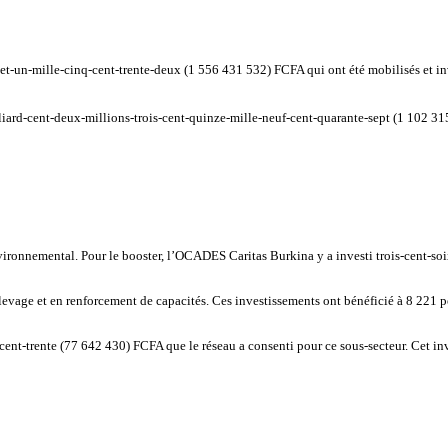
et-un-mille-cinq-cent-trente-deux (1 556 431 532) FCFA qui ont été mobilisés et inve
illiard-cent-deux-millions-trois-cent-quinze-mille-neuf-cent-quarante-sept (1 102 
ironnemental. Pour le booster, l’OCADES Caritas Burkina y a investi trois-cent-soi
 d’élevage et en renforcement de capacités. Ces investissements ont bénéficié à 8 
-cent-trente (77 642 430) FCFA que le réseau a consenti pour ce sous-secteur. Cet