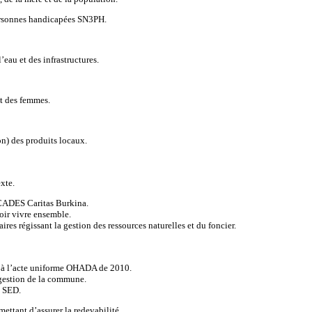
personnes handicapées SN3PH.
au et des infrastructures.
et des femmes.
n) des produits locaux.
xte.
OCADES Caritas Burkina.
oir vivre ensemble.
res régissant la gestion des ressources naturelles et du foncier.
 à l’acte uniforme OHADA de 2010.
 gestion de la commune.
s SED.
ettant d’assurer la redevabilité.