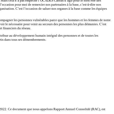
n. Mais cela n’a pas empêché l’OCADES Caritas d’agir pour le bien être des
l’occasion pour moi de remercier nos partenaires à la base, c’est-à-dire nos
rganisation. C’est l’occasion de saluer nos organes à la base comme les équipes
mpagner les personnes vulnérables parce que les hommes et les femmes de notre
oir le nécessaire pour venir au secours des personnes les plus démunies. C’est
t financiers du réseau.
tribue au développement humain intégral des personnes et de toutes les
artis dans tous ses démembrements.
nnée 2022. Ce document que nous appelons Rapport Annuel Consolidé (RAC), est