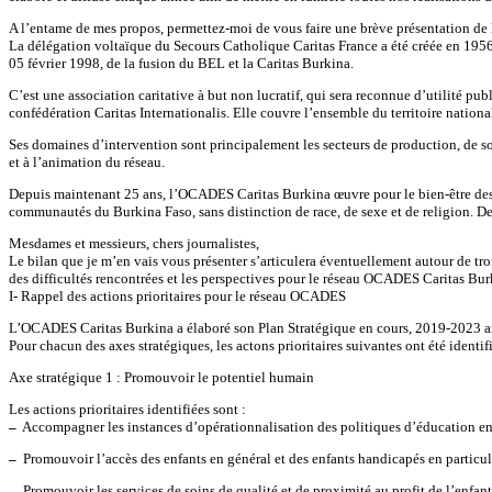
A l’entame de mes propos, permettez-moi de vous faire une brève présentation d
La délégation voltaïque du Secours Catholique Caritas France a été créée en 1956
05 février 1998, de la fusion du BEL et la Caritas Burkina.
C’est une association caritative à but non lucratif, qui sera reconnue d’utilité 
confédération Caritas Internationalis. Elle couvre l’ensemble du territoire nation
Ses domaines d’intervention sont principalement les secteurs de production, de so
et à l’animation du réseau.
Depuis maintenant 25 ans, l’OCADES Caritas Burkina œuvre pour le bien-être des 
communautés du Burkina Faso, sans distinction de race, de sexe et de religion. D
Mesdames et messieurs, chers journalistes,
Le bilan que je m’en vais vous présenter s’articulera éventuellement autour de trois
des difficultés rencontrées et les perspectives pour le réseau OCADES Caritas Bur
I- Rappel des actions prioritaires pour le réseau OCADES
L’OCADES Caritas Burkina a élaboré son Plan Stratégique en cours, 2019-2023 artic
Pour chacun des axes stratégiques, les actons prioritaires suivantes ont été identifi
Axe stratégique 1 : Promouvoir le potentiel humain
Les actions prioritaires identifiées sont :
–
Accompagner les instances d’opérationnalisation des politiques d’éducation en g
–
Promouvoir l’accès des enfants en général et des enfants handicapés en particuli
–
Promouvoir les services de soins de qualité et de proximité au profit de l’enfant