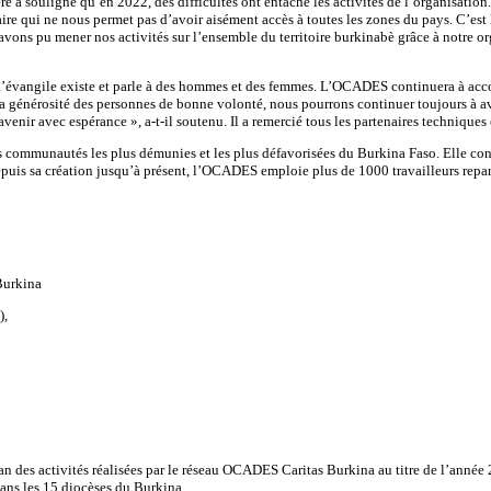
 a souligné qu’en 2022, des difficultés ont entaché les activités de l’organisatio
aire qui ne nous permet pas d’avoir aisément accès à toutes les zones du pays. C’est 
 avons pu mener nos activités sur l’ensemble du territoire burkinabè grâce à notre o
’évangile existe et parle à des hommes et des femmes. L’OCADES continuera à acco
a générosité des personnes de bonne volonté, nous pourrons continuer toujours à av
ir avec espérance », a-t-il soutenu. Il a remercié tous les partenaires techniques e
communautés les plus démunies et les plus défavorisées du Burkina Faso. Elle con
epuis sa création jusqu’à présent, l’OCADES emploie plus de 1000 travailleurs rep
Burkina
),
ilan des activités réalisées par le réseau OCADES Caritas Burkina au titre de l’a
dans les 15 diocèses du Burkina.