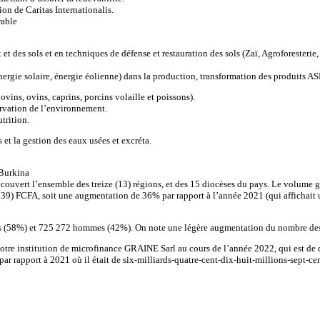
on de Caritas Internationalis.
rable
 des sols et en techniques de défense et restauration des sols (Zaï, Agroforesterie,
nergie solaire, énergie éolienne) dans la production, transformation des produits A
vins, ovins, caprins, porcins volaille et poissons).
ervation de l’environnement.
trition.
 et la gestion des eaux usées et excréta.
 Burkina
ouvert l’ensemble des treize (13) régions, et des 15 diocèses du pays. Le volume gl
 839) FCFA, soit une augmentation de 36% par rapport à l’année 2021 (qui affichait u
s (58%) et 725 272 hommes (42%). On note une légère augmentation du nombre des b
otre institution de microfinance GRAINE Sarl au cours de l’année 2022, qui est de 
r rapport à 2021 où il était de six-milliards-quatre-cent-dix-huit-millions-sept-c