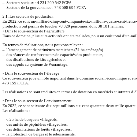
–
Secteurs sociaux : 4 231 209 542 FCFA
–
Secteurs de la gouvernance : 743 508 694 FCFA
2.1. Les secteurs de production
En 2022, ce sont un-milliard-cinq-cent-cinquante-six-millions-quatre-cent-trente-
production ont permis de toucher 70 320 personnes, dont 38 181 femmes.
• Dans le sous-secteur de l’agriculture
Dans ce domaine, plusieurs activités ont été réalisées, pour un coût total d’un-m
En termes de réalisations, nous pouvons relever :
–
l’aménagement de périmètres maraichers (51 ha aménagés)
–
des séances de renforcements de capacités des producteurs,
–
des distributions de kits agricoles et
–
des appuis au système de Warrantage.
• Dans le sous-secteur de l’élevage
Ce sous-secteur joue un rôle important dans le domaine social, économique et env
473 155) FCFA.
Les réalisations se sont traduites en termes de dotation en matériels et intrants
• Dans le sous-secteur de l’environnement
En 2022, ce sont soixante-dix-sept-millions-six-cent-quarante-deux-mille-quatre
Les réalisations :
–
6,25 ha de bosquets villageois,
–
des unités de pépinières villageoises,
–
des délimitations de forêts villageoises,
–
la protection de berges et le reboisements.