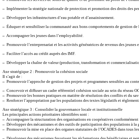
–
Implémenter la stratégie nationale de protection et promotion des droits des 
–
Développer les infrastructures d’eau potable et d’assainissement.
–
Éduquer et sensibiliser la communauté aux bons comportements de gestion de l’e
–
Accompagner les jeunes dans l’employabilité.
–
Promouvoir l’entreprenariat et les activités génératrices de revenus des jeunes 
–
Faciliter l’accès au crédit auprès des IMF.
–
Développer la chaîne de valeur (production, transformation et commercialisatio
Axe stratégique 2 : Promouvoir la cohésion sociale
Il s’agit de :
–
Promouvoir l’approche de gestion des projets et programmes sensibles au conte
–
Concevoir et diffuser un cadre référentiel cohésion sociale au sein du réseau 
–
Promouvoir les bonnes pratiques en matière de résolution des conflits et du sav
–
Renforcer l’appropriation par les populations des textes législatifs et règlementai
Axe stratégique 3 : Consolider la gouvernance locale et institutionnelle
Les principales actions prioritaires identifiées sont :
–
Accompagner la structuration des organisations en coopératives conformément
–
Développer des mécanismes et des outils de participation des populations à la
–
Promouvoir la mise en place des organes statutaires de l’OCADES dans tous le
–
Développer des mécanismes favorisant les réclamations des bénéficiaires et perm