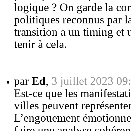
logique ? On garde la con
politiques reconnus par l
transition a un timing et 
tenir à cela.
par
Ed
,
3 juillet 2023 09
Est-ce que les manifesta
villes peuvent représente
L’engouement émotionnel n
faire une analyse cohéren