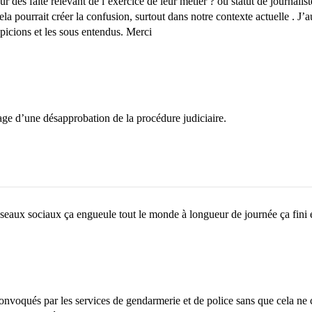
des faite relevant de l’exercice de leur métier ? ou statut de journaliste 
a pourrait créer la confusion, surtout dans notre contexte actuelle . J
spicions et les sous entendus. Merci
ésage d’une désapprobation de la procédure judiciaire.
éseaux sociaux ça engueule tout le monde à longueur de journée ça fini 
convoqués par les services de gendarmerie et de police sans que cela ne c