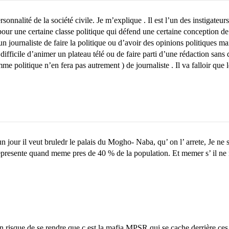
alité de la société civile. Je m’explique . Il est l’un des instigateur
our une certaine classe politique qui défend une certaine conception de 
 un journaliste de faire la politique ou d’avoir des opinions politiques
st difficile d’animer un plateau télé ou de faire parti d’une rédaction sa
me politique n’en fera pas autrement ) de journaliste . Il va falloir que l
 jour il veut bruledr le palais du Mogho- Naba, qu’ on l’ arrete, Je ne
 represente quand meme pres de 40 % de la population. Et memer s’ il ne r
n risque de se rendre que c est la mafia MPSR qui se cache derrière ce