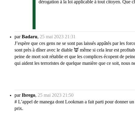
dérogation à la loi applicable à tout citoyen. Que c
par
Badaru
,
25 mai 2023 21:31
J’espère que ces gens ne se sont pas laissés appâtés par les f
sont près à dîner avec le diable 👿 même si cela leur est profitab
peine de mort soit rétablie et que les complices écopent de pei
qui aident les terroristes de quelque manière que ce soit, nous ne
par
Ibrego
,
25 mai 2023 21:50
# L’appel de manega dont Lookman a fait parti pour donner un 
prix.