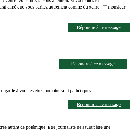
? . Juste vous dire, faisons attention. Si vous dites les
’aurai aimé que vous parliez autrement comme du genre : "" monsieur
Répondre à ce message
Répondre à ce message
en garde à vue. les etres humains sont pathétiques
Répondre à ce message
rée autant de polémique. Être journaliste ne saurait être une