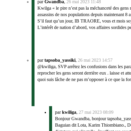
par
Gwandba
,
26 mai 2023 11:48
Kwilga « le pire n’est pas la méchanceté des gens ma
assassins de nos populations depuis maintenant 8 a
S’il faut qu’un jour, IB TRAORE, vous et mois soyon
L’intérêt de nation d’abord, vos affaires sordides pe
par
tapsoba_yassiki
,
26 mai 2023 14:57
@kwiliga, SVP arrêtez les confusions dans les parall
reprocher les gens seront derrière eux . laisse et at
quoi suis lâche de ne pas m’opposer à ce que la forc
par
kwiliga
,
27 mai 2023 08:09
Bonjour Gwandba, bonjour tapsoba_yassi
Baguian dit Lota, Karim Thiombiano., Dés