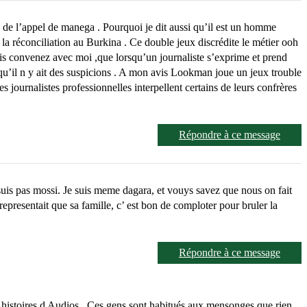
s de l’appel de manega . Pourquoi je dit aussi qu’il est un homme
la réconciliation au Burkina . Ce double jeux discrédite le métier ooh
 mais convenez avec moi ,que lorsqu’un journaliste s’exprime et prend
ns qu’il n y ait des suspicions . A mon avis Lookman joue un jeux trouble
es journalistes professionnelles interpellent certains de leurs confrères
Répondre à ce message
 suis pas mossi. Je suis meme dagara, et vouys savez que nous on fait
epresentait que sa famille, c’ est bon de comploter pour bruler la
Répondre à ce message
s histoires d Audios . Ces gens sont habitués aux mensonges que rien