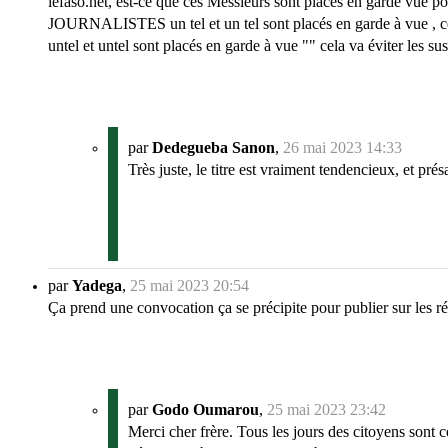
lefaso.net, est-ce que ces Messieurs sont placés en garde vue pour 
JOURNALISTES un tel et un tel sont placés en garde à vue , cel
untel et untel sont placés en garde à vue "" cela va éviter les su
par
Dedegueba Sanon
,
26 mai 2023 14:33
Très juste, le titre est vraiment tendencieux, et pr
par
Yadega
,
25 mai 2023 20:54
Ça prend une convocation ça se précipite pour publier sur les r
par
Godo Oumarou
,
25 mai 2023 23:42
Merci cher frère. Tous les jours des citoyens sont 