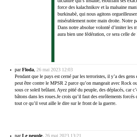
dictature qui s’installe, étouffant ses ex
force des kalachnikov et la malsaine man
burkinabè, qui nous agitons orgueilleusem
misérablement notre main droite. Notre pay
Dans notre absolue volonté d’imiter les ma
aura bien une fédération, ce sera celle de
par
Floda
,
26 mai 2023 12:03
Pendant que le pays est cerné par les terroristes, il y’a des gens
peut être contre le MPSR 2 parce qu’on mangeait avec Rock ou l
sous ce soleil brûlant. Ayez pitié du peuple, des déplacés, car c’
bâtons dans les roues.Je crois qu’il faut des enrôlements forcés
tout ce qu’il veut aille le dire sur le front de la guerre.
par
Le peuple
,
26 mai 2023 13:21