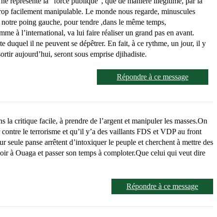
i ne représente la "force publique", que de manière illégitime, par la
 trop facilement manipulable. Le monde nous regarde, minuscules
nt notre poing gauche, pour tendre ,dans le même temps,
me à l’international, va lui faire réaliser un grand pas en avant.
 duquel il ne peuvent se dépêtrer. En fait, à ce rythme, un jour, il y
ortir aujourd’hui, seront sous emprise djihadiste.
Répondre à ce message
ans la critique facile, à prendre de l’argent et manipuler les masses.On
ontre le terrorisme et qu’il y’a des vaillants FDS et VDP au front
leur seule panse arrêtent d’intoxiquer le peuple et cherchent à mettre des
seoir à Ouaga et passer son temps à comploter.Que celui qui veut dire
Répondre à ce message