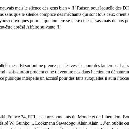
uvais mais le silence des gens bien » !!! Raison pour laquelle des DIGNE
ns sans que le silence complice des méchants qui sont tous ceux crient a
s convoqués pour la que lumière se fasse et les assassinats de nos popu
ut-être après§ Affaire suivante !!!
élismes . Et surtout ne prenez pas les vessies pour des lanternes. Laisse
tend , sois surtout prudent et ne t’aventure pas dans l’action en dénaturant
e publique interpelle un accusé pour des faits auxquelles il aura l’occa
ki, France 24, RFI, les correspondants du Monde et de Libération, 
iré W. Guinko,... Lookmann Sawadogo, Alain Alain... J’en oublie certa