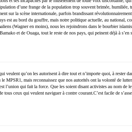
actions et ses incapacités par le musèlement de toute voix discordante, qu
ipulation d’une frange de la population trop souvent brimée, humiliée,
ent sur la scène internationale, parfois brandissant révolutionnaireme
s est au bord du gouffre, mais notre politique actuelle, au national, com
liens (Wagner en moins), nous les rejoindrons dans le bourbier islamiste
 Bamako et de Ouaga, tout le reste de nos pays, qui peinent déjà à s’en s
 qui veulent qu’on les autorisent à dire tout et n’importe quoi, à rester d
e MPSR1, mais reconnaissez que nos autorités ont la volonté de lutter c
est l’union qui fait la force. Que les soient disant activistes au nom de 
 de tous ceux qui veulent naviguer à contre courant.C’est facile de s’as