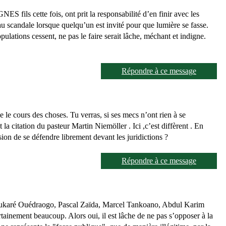
S fils cette fois, ont prit la responsabilité d’en finir avec les
u scandale lorsque quelqu’un est invité pour que lumière se fasse.
lations cessent, ne pas le faire serait lâche, méchant et indigne.
Répondre à ce message
 le cours des choses. Tu verras, si ses mecs n’ont rien à se
 la citation du pasteur Martin Niemöller . Ici ,c’est diffèrent . En
sion de se défendre librement devant les juridictions ?
Répondre à ce message
Boukaré Ouédraogo, Pascal Zaïda, Marcel Tankoano, Abdul Karim
inement beaucoup. Alors oui, il est lâche de ne pas s’opposer à la