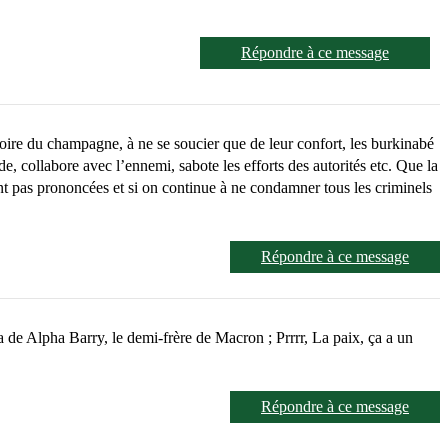
Répondre à ce message
ire du champagne, à ne se soucier que de leur confort, les burkinabé
de, collabore avec l’ennemi, sabote les efforts des autorités etc. Que la
nt pas prononcées et si on continue à ne condamner tous les criminels
Répondre à ce message
e Alpha Barry, le demi-frère de Macron ; Prrrr, La paix, ça a un
Répondre à ce message