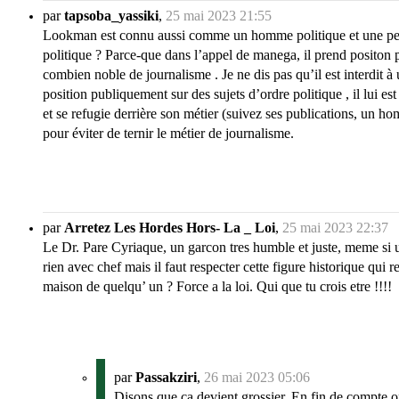
par
tapsoba_yassiki
,
25 mai 2023 21:55
Lookman est connu aussi comme un homme politique et une personn
politique ? Parce-que dans l’appel de manega, il prend positon p
combien noble de journalisme . Je ne dis pas qu’il est interdit à
position publiquement sur des sujets d’ordre politique , il lui e
et se refugie derrière son métier (suivez ses publications, un hom
pour éviter de ternir le métier de journalisme.
par
Arretez Les Hordes Hors- La _ Loi
,
25 mai 2023 22:37
Le Dr. Pare Cyriaque, un garcon tres humble et juste, meme si un
rien avec chef mais il faut respecter cette figure historique qui
maison de quelqu’ un ? Force a la loi. Qui que tu crois etre !!!!
par
Passakziri
,
26 mai 2023 05:06
Disons que ça devient grossier. En fin de compte o