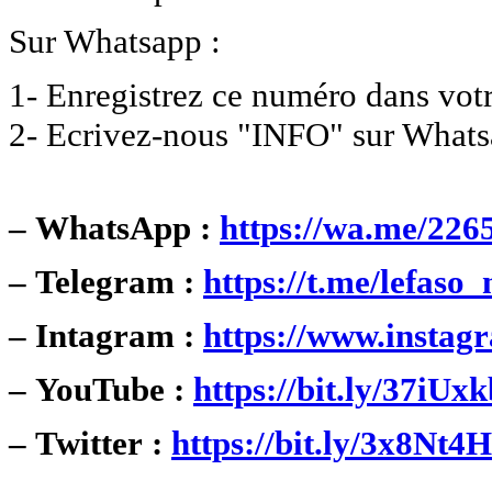
Sur Whatsapp :
1- Enregistrez ce numéro dans vot
2- Ecrivez-nous "INFO" sur Whats
–
WhatsApp :
https://wa.me/22
–
Telegram :
https://t.me/lefaso_
–
Intagram :
https://www.instag
–
YouTube :
https://bit.ly/37iUx
–
Twitter :
https://bit.ly/3x8Nt4H