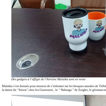
Des gadgets à l’effigie de l’héroïne Malaïka sont en vente
Malaïka s’est donnée pour mission de s’informer sur les fresques murales de Tiébélé 
la danse du ‘’binon’’ chez les Gourounsi ; le ‘’ Nabasga ’’ de Zorgho, le géomancie