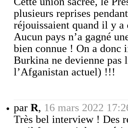
Cette union sacrée, le Pr
plusieurs reprises pendant
réjouissaient quand il y a
Aucun pays n’a gagné une 
bien connue ! On a donc in
Burkina ne devienne pas 
l’Afganistan actuel) !!!
par
R
,
16 mars 2022 17:2
Très bel interview ! Des r