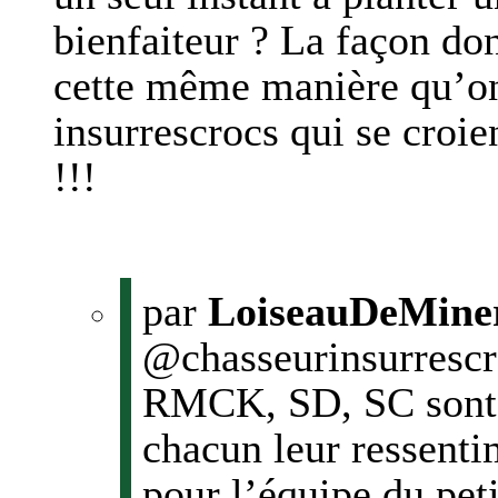
bienfaiteur ? La façon don
cette même manière qu’on
insurrescrocs qui se croien
!!!
par
LoiseauDeMine
@chasseurinsurrescro
RMCK, SD, SC sont
chacun leur ressent
pour l’équipe du peti