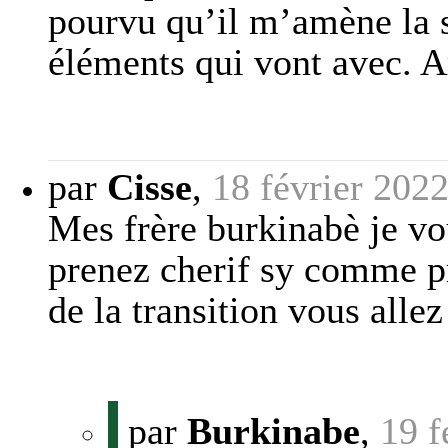
pourvu qu’il m’amène la sé
éléments qui vont avec. Ar
par
Cisse
,
18 février 202
Mes frère burkinabè je vo
prenez cherif sy comme pr
de la transition vous alle
par
Burkinabe
,
19 f