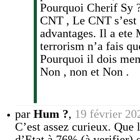
Pourquoi Cherif Sy ?
CNT , Le CNT s’est p
advantages. Il a ete 
terrorism n’a fais q
Pourquoi il dois mem
Non , non et Non .
par
Hum ?
,
19 février 20
C’est assez curieux. Que 
d’Etat à 76% (à verifier) 