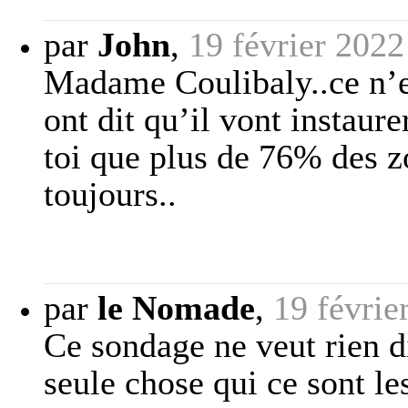
par
John
,
19 février 2022
Madame Coulibaly..ce n’es
ont dit qu’il vont instaure
toi que plus de 76% des z
toujours..
par
le Nomade
,
19 févrie
Ce sondage ne veut rien di
seule chose qui ce sont le