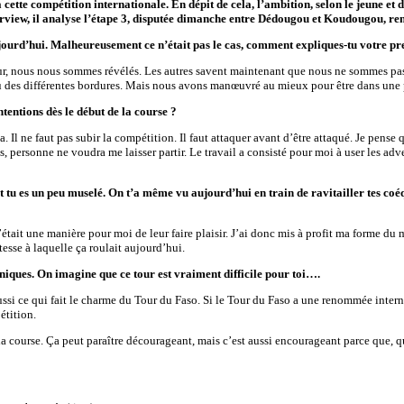
 à cette compétition internationale. En dépit de cela, l’ambition, selon le jeun
erview, il analyse l’étape 3, disputée dimanche entre Dédougou et Koudougou, re
ujourd’hui. Malheureusement ce n’était pas le cas, comment expliques-tu votre pr
ur, nous nous sommes révélés. Les autres savent maintenant que nous ne sommes pas là
u des différentes bordures. Mais nous avons manœuvré au mieux pour être dans une p
tentions dès le début de la course ?
la. Il ne faut pas subir la compétition. Il faut attaquer avant d’être attaqué. Je pe
dos, personne ne voudra me laisser partir. Le travail a consisté pour moi à user le
ut tu es un peu muselé. On t’a même vu aujourd’hui en train de ravitailler tes coé
était une manière pour moi de leur faire plaisir. J’ai donc mis à profit ma forme d
tesse à laquelle ça roulait aujourd’hui.
iques. On imagine que ce tour est vraiment difficile pour toi….
ussi ce qui fait le charme du Tour du Faso. Si le Tour du Faso a une renommée internat
étition.
ourse. Ça peut paraître décourageant, mais c’est aussi encourageant parce que, quand