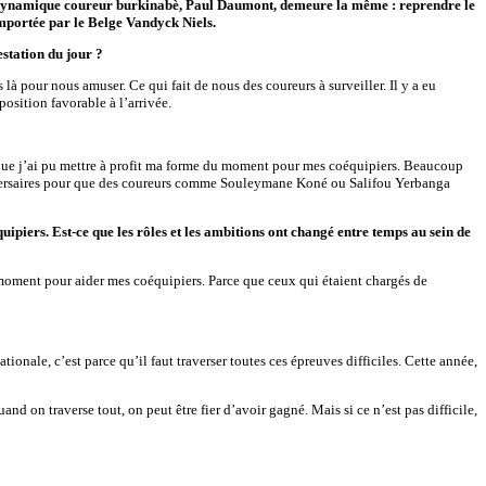
e et dynamique coureur burkinabè, Paul Daumont, demeure la même : reprendre le
mportée par le Belge Vandyck Niels.
estation du jour ?
 pour nous amuser. Ce qui fait de nous des coureurs à surveiller. Il y a eu
osition favorable à l’arrivée.
nse que j’ai pu mettre à profit ma forme du moment pour mes coéquipiers. Beaucoup
s adversaires pour que des coureurs comme Souleymane Koné ou Salifou Yerbanga
quipiers. Est-ce que les rôles et les ambitions ont changé entre temps au sein de
u moment pour aider mes coéquipiers. Parce que ceux qui étaient chargés de
ionale, c’est parce qu’il faut traverser toutes ces épreuves difficiles. Cette année,
 on traverse tout, on peut être fier d’avoir gagné. Mais si ce n’est pas difficile,