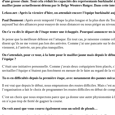
d’une grosse chute. Tout cela réduit les capacités des représentants burkinabè
maillot jaune actuellement détenu par le Belge Wouters Rutger. Dans cette int
Lefaso.net : Après la victoire d’hier, on attendait encore l’équipe burkinabè a
Paul Daumont :
Après avoir remporté l’étape la plus longue et la plus dure du To
aujourd’hui des alliances pour essayer de nous distancer ou nous piéger au nivea
On t’a vu dès le départ de l’étape tenter une échappée. Pourquoi annoncer tes in
Je pense que la meilleure défense est l’attaque. En tout cas, je raisonne comme ce
disent qu’ils ne me voient pas lors des arrivées. Comme j’ai une pancarte sur le 
viennent, à l’arrivée, un peu plus tranquilles.
On t’attendait, pour ce tour, à la lutte pour le maillot jaune mais depuis le déb
l’équipe ?
C’était une initiative personnelle. Comme j’avais deux coéquipiers bien placés, c’
ravitailler l’équipe n’étaient pas forcément en mesure de le faire au regard de la vi
Tu es en difficultés depuis la première étape, avec notamment des pannes mécan
Il est vrai que depuis le début, nous empruntons des routes difficiles. Mais c’est a
l’organisation a fait le choix de programmer les routes difficiles en début de comp
C’est un choix que nous respectons parce que ça donne une autre physionomie à la c
on n’a pas trop de fierté de gagner la course.
On voit aussi que vous courez également sous un soleil de plomb…