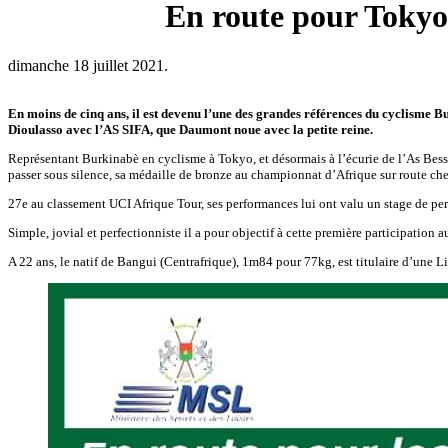
En route pour Tokyo
dimanche 18 juillet 2021.
En moins de cinq ans, il est devenu l’une des grandes références du cyclisme Bu
Dioulasso avec l’AS SIFA, que Daumont noue avec la petite reine.
Représentant Burkinabè en cyclisme à Tokyo, et désormais à l’écurie de l’As Besse
passer sous silence, sa médaille de bronze au championnat d’Afrique sur route che
27e au classement UCI Afrique Tour, ses performances lui ont valu un stage de pe
Simple, jovial et perfectionniste il a pour objectif à cette première participation a
A 22 ans, le natif de Bangui (Centrafrique), 1m84 pour 77kg, est titulaire d’une