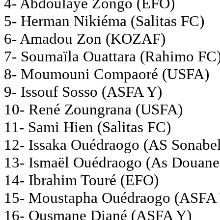
4- Abdoulaye Zongo (EFO)
5- Herman Nikiéma (Salitas FC)
6- Amadou Zon (KOZAF)
7- Soumaïla Ouattara (Rahimo FC
8- Moumouni Compaoré (USFA)
9- Issouf Sosso (ASFA Y)
10- René Zoungrana (USFA)
11- Sami Hien (Salitas FC)
12- Issaka Ouédraogo (AS Sonabel
13- Ismaël Ouédraogo (As Douane
14- Ibrahim Touré (EFO)
15- Moustapha Ouédraogo (ASFA
16- Ousmane Diané (ASFA Y)