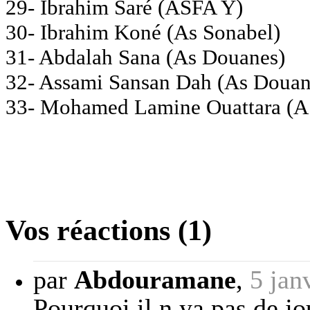
29- Ibrahim Saré (ASFA Y)
30- Ibrahim Koné (As Sonabel)
31- Abdalah Sana (As Douanes)
32- Assami Sansan Dah (As Douan
33- Mohamed Lamine Ouattara (A
Vos réactions (1)
par
Abdouramane
,
5 jan
Pourquoi il n ya pas de j